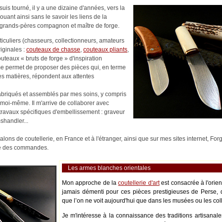
uis tourné, il y a une dizaine d'années, vers la
nouant ainsi sans le savoir les liens de la
es-grands-pères compagnon et maître de forge.
rticuliers (chasseurs, collectionneurs, amateurs
riginales :
couteaux de chasse
,
couteaux pliants
,
outeaux « bruts de forge » d'inspiration
me permet de proposer des pièces qui, en terme
es matières, répondent aux attentes
abriqués et assemblés par mes soins, y compris
moi-même. Il m'arrive de collaborer avec
s travaux spécifiques d'embellissement : graveur
shandler...
alons de coutellerie, en France et à l'étranger, ainsi que sur mes sites internet, Fo
ité des commandes.
Les armes blanches orientales
Mon approche de la
coutellerie d'art
est consacrée à l'orie
jamais démenti pour ces pièces prestigieuses de Perse, 
que l’on ne voit aujourd'hui que dans les musées ou les coll
Je m'intéresse à la connaissance des traditions artisanale