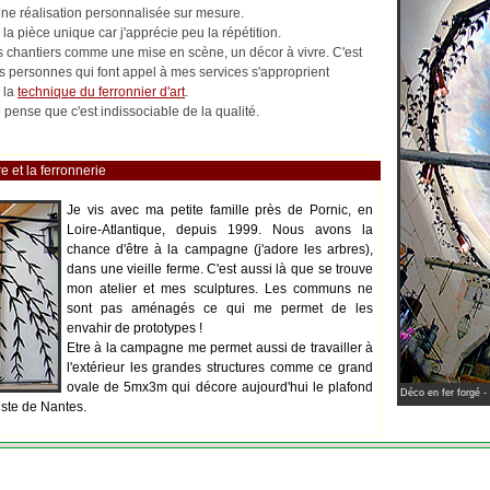
 une réalisation personnalisée sur mesure.
la pièce unique car j'apprécie peu la répétition.
les chantiers comme une mise en scène, un décor à vivre. C'est
es personnes qui font appel à mes services s'approprient
 la
technique du ferronnier d'art
.
pense que c'est indissociable de la qualité.
e et la ferronnerie
Je vis avec ma petite famille près de Pornic, en
Loire-Atlantique, depuis 1999. Nous avons la
chance d'être à la campagne (j'adore les arbres),
dans une vieille ferme. C'est aussi là que se trouve
mon atelier et mes sculptures. Les communs ne
sont pas aménagés ce qui me permet de les
envahir de prototypes !
Etre à la campagne me permet aussi de travailler à
l'extérieur les grandes structures comme ce grand
ovale de 5mx3m qui décore aujourd'hui le plafond
Déco en fer forgé -
iste de Nantes.