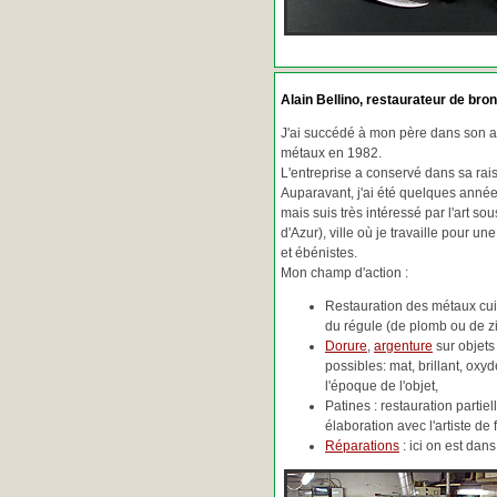
Alain Bellino
, restaurateur de bron
J'ai succédé à mon père dans son ac
métaux en 1982.
L'entreprise a conservé dans sa ra
Auparavant, j'ai été quelques années
mais suis très intéressé par l'art so
d'Azur), ville où je travaille pour une
et ébénistes.
Mon champ d'action :
Restauration des métaux cuiv
du régule (de plomb ou de zin
Dorure
,
argenture
sur objets
possibles: mat, brillant, oxydé
l'époque de l'objet,
Patines : restauration partie
élaboration avec l'artiste de 
Réparations
: ici on est da