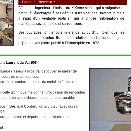
Pourquoi Roseleur ?
C'était un ingénieur chimiste du XIXème siècle qui a vulgarisé et
pratiqué l'électrolyse à ses débuts. Il n'en est pas l'inventeur, mais
il s'agit d'un véritable praticien qui a diffusé l'information de
manière assez complète et sans erreurs.
Ses ouvrages font encore référence aujourd'hui, bien que les
pratiques aient évolué. Ils ont été traduits en particulier en anglais
et j'ai un exemplaire publié à Philadelphie en 1872.
int-Laurent du Var (06)
outerie Pasteur
à Nice, j'ai découvert le métier de
ncours de circonstances.
asciné : le contact du feu et du métal en fusion rend
par cette technique me donnent l'occasion de rencontrer
re au métier une richesse humaine remarquable.
cousin
Bernard Conforti
, un sculpteur avec qui j'ai
007.
ze, du laiton et depuis peu, de l'aluminium.
nt :