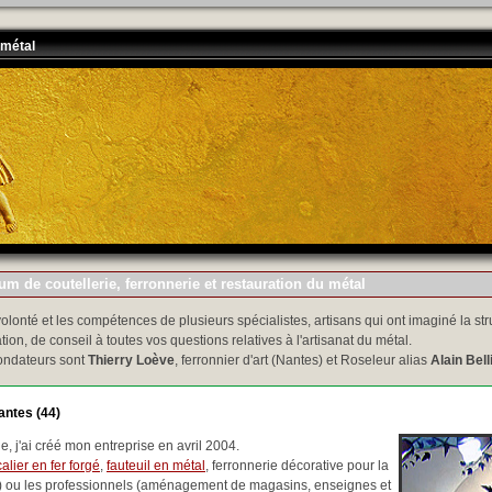
 métal
m de coutellerie, ferronnerie et restauration du métal
volonté et les compétences de plusieurs spécialistes, artisans qui ont imaginé la str
tion, de conseil à toutes vos questions relatives à l'artisanat du métal.
ondateurs sont
Thierry Loève
, ferronnier d'art (Nantes) et Roseleur alias
Alain Bell
antes (44)
, j'ai créé mon entreprise en avril 2004.
alier en fer forgé
,
fauteuil en métal
, ferronnerie décorative pour la
..) ou les professionnels (aménagement de magasins, enseignes et