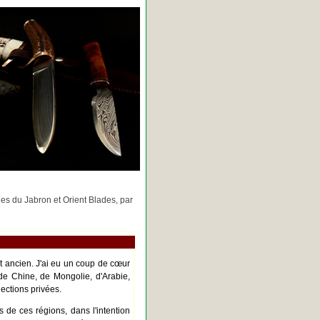
rges du Jabron et Orient Blades, par
nt ancien. J'ai eu un coup de cœur
de Chine, de Mongolie, d'Arabie,
ections privées.
s de ces régions, dans l'intention