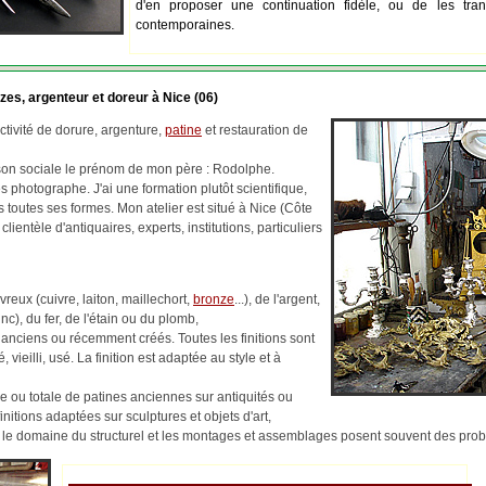
d'en proposer une continuation fidèle, ou de les tran
contemporaines.
zes, argenteur et doreur à Nice (06)
tivité de dorure, argenture,
patine
et restauration de
ison sociale le prénom de mon père : Rodolphe.
 photographe. J'ai une formation plutôt scientifique,
us toutes ses formes. Mon atelier est situé à Nice (Côte
 clientèle d'antiquaires, experts, institutions, particuliers
reux (cuivre, laiton, maillechort,
bronze
...), de l'argent,
c), du fer, de l'étain ou du plomb,
 anciens ou récemment créés. Toutes les finitions sont
, vieilli, usé. La finition est adaptée au style et à
lle ou totale de patines anciennes sur antiquités ou
finitions adaptées sur sculptures et objets d'art,
ns le domaine du structurel et les montages et assemblages posent souvent des pr