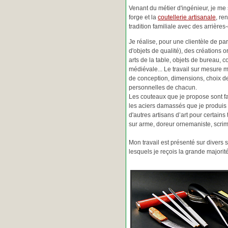
Venant du métier d'ingénieur, je me s
forge et la
coutellerie artisanale
, re
tradition familiale avec des arrièr
Je réalise, pour une clientèle de pa
d'objets de qualité), des créations o
arts de la table, objets de bureau, c
médiévale... Le travail sur mesure 
de conception, dimensions, choix d
personnelles de chacun.
Les couteaux que je propose sont f
les aciers damassés que je produis 
d'autres artisans d’art pour certain
sur arme, doreur ornemaniste, scrim
Mon travail est présenté sur divers s
lesquels je reçois la grande major