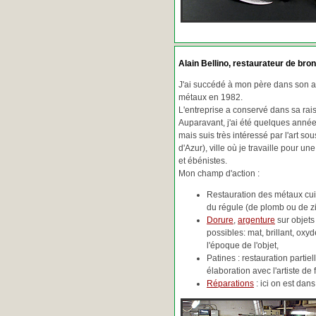
Alain Bellino
, restaurateur de bron
J'ai succédé à mon père dans son ac
métaux en 1982.
L'entreprise a conservé dans sa ra
Auparavant, j'ai été quelques années
mais suis très intéressé par l'art so
d'Azur), ville où je travaille pour une
et ébénistes.
Mon champ d'action :
Restauration des métaux cuiv
du régule (de plomb ou de zin
Dorure
,
argenture
sur objets
possibles: mat, brillant, oxydé
l'époque de l'objet,
Patines : restauration partie
élaboration avec l'artiste de 
Réparations
: ici on est da