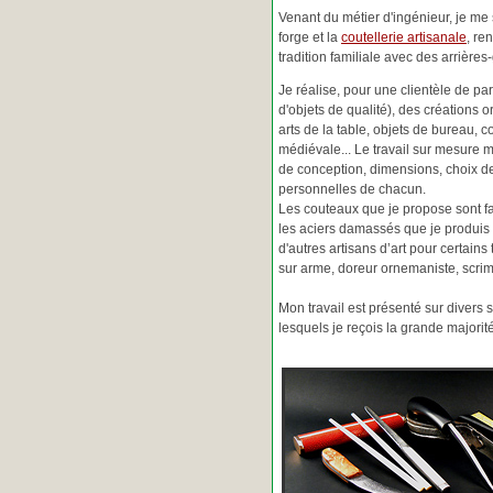
Venant du métier d'ingénieur, je me s
forge et la
coutellerie artisanale
, re
tradition familiale avec des arrièr
Je réalise, pour une clientèle de pa
d'objets de qualité), des créations o
arts de la table, objets de bureau, c
médiévale... Le travail sur mesure 
de conception, dimensions, choix d
personnelles de chacun.
Les couteaux que je propose sont f
les aciers damassés que je produis 
d'autres artisans d’art pour certain
sur arme, doreur ornemaniste, scrim
Mon travail est présenté sur divers s
lesquels je reçois la grande major