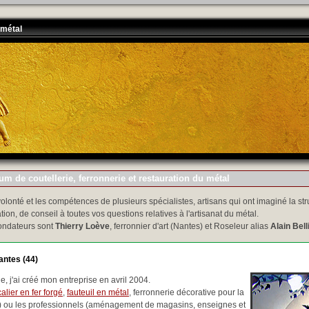
 métal
m de coutellerie, ferronnerie et restauration du métal
volonté et les compétences de plusieurs spécialistes, artisans qui ont imaginé la str
tion, de conseil à toutes vos questions relatives à l'artisanat du métal.
ondateurs sont
Thierry Loève
, ferronnier d'art (Nantes) et Roseleur alias
Alain Bell
antes (44)
, j'ai créé mon entreprise en avril 2004.
alier en fer forgé
,
fauteuil en métal
, ferronnerie décorative pour la
..) ou les professionnels (aménagement de magasins, enseignes et