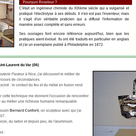
Pourquoi Roseleur ?
C'était un ingénieur chimiste du XIXème siècle qui a vulgarisé et
pratiqué l'électrolyse à ses débuts. Il n'en est pas l'inventeur, mais
il s'agit d'un véritable praticien qui a diffusé l'information de
manière assez complète et sans erreurs.
Ses ouvrages font encore référence aujourd'hui, bien que les
pratiques aient évolué. Ils ont été traduits en particulier en anglais
et j'ai un exemplaire publié à Philadelphie en 1872.
int-Laurent du Var (06)
outerie Pasteur
à Nice, j'ai découvert le métier de
ncours de circonstances.
asciné : le contact du feu et du métal en fusion rend
par cette technique me donnent l'occasion de rencontrer
re au métier une richesse humaine remarquable.
cousin
Bernard Conforti
, un sculpteur avec qui j'ai
007.
ze, du laiton et depuis peu, de l'aluminium.
nt :