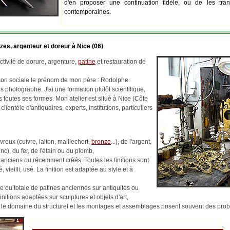
d'en proposer une continuation fidèle, ou de les tran
contemporaines.
zes, argenteur et doreur à Nice (06)
tivité de dorure, argenture,
patine
et restauration de
ison sociale le prénom de mon père : Rodolphe.
 photographe. J'ai une formation plutôt scientifique,
us toutes ses formes. Mon atelier est situé à Nice (Côte
 clientèle d'antiquaires, experts, institutions, particuliers
reux (cuivre, laiton, maillechort,
bronze
...), de l'argent,
c), du fer, de l'étain ou du plomb,
 anciens ou récemment créés. Toutes les finitions sont
, vieilli, usé. La finition est adaptée au style et à
lle ou totale de patines anciennes sur antiquités ou
finitions adaptées sur sculptures et objets d'art,
ns le domaine du structurel et les montages et assemblages posent souvent des pr