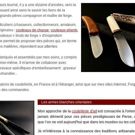
uis tourné, il y a une dizaine d'années, vers la
nouant ainsi sans le savoir les liens de la
es-grands-pères compagnon et maître de forge.
rticuliers (chasseurs, collectionneurs, amateurs
riginales :
couteaux de chasse
,
couteaux pliants
,
outeaux « bruts de forge » d'inspiration
me permet de proposer des pièces qui, en terme
es matières, répondent aux attentes
abriqués et assemblés par mes soins, y compris
moi-même. Il m'arrive de collaborer avec
s travaux spécifiques d'embellissement : graveur
shandler...
alons de coutellerie, en France et à l'étranger, ainsi que sur mes sites internet, Fo
ité des commandes.
Les armes blanches orientales
Mon approche de la
coutellerie d'art
est consacrée à l'orie
jamais démenti pour ces pièces prestigieuses de Perse, 
que l’on ne voit aujourd'hui que dans les musées ou les coll
Je m'intéresse à la connaissance des traditions artisanale