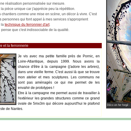
 une réalisation personnalisée sur mesure.
la pièce unique car j'apprécie peu la répétition.
les chantiers comme une mise en scène, un décor à vivre. C'est
es personnes qui font appel à mes services s'approprient
 la
technique du ferronnier d'art
.
pense que c'est indissociable de la qualité.
e et la ferronnerie
Je vis avec ma petite famille près de Pornic, en
Loire-Atlantique, depuis 1999. Nous avons la
chance d'être à la campagne (j'adore les arbres),
dans une vieille ferme. C'est aussi là que se trouve
mon atelier et mes sculptures. Les communs ne
sont pas aménagés ce qui me permet de les
envahir de prototypes !
Etre à la campagne me permet aussi de travailler à
l'extérieur les grandes structures comme ce grand
ovale de 5mx3m qui décore aujourd'hui le plafond
Déco en fer forgé -
iste de Nantes.