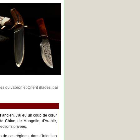
rges du Jabron et Orient Blades, par
nt ancien. J'ai eu un coup de cœur
de Chine, de Mongolie, d'Arabie,
ections privées.
s de ces régions, dans l'intention