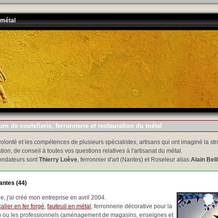
 métal
m de coutellerie, ferronnerie et restauration du métal
volonté et les compétences de plusieurs spécialistes, artisans qui ont imaginé la str
tion, de conseil à toutes vos questions relatives à l'artisanat du métal.
ondateurs sont
Thierry Loève
, ferronnier d'art (Nantes) et Roseleur alias
Alain Bell
antes (44)
, j'ai créé mon entreprise en avril 2004.
alier en fer forgé
,
fauteuil en métal
, ferronnerie décorative pour la
..) ou les professionnels (aménagement de magasins, enseignes et