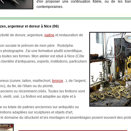
d'en proposer une continuation fidèle, ou de les tran
contemporaines.
zes, argenteur et doreur à Nice (06)
tivité de dorure, argenture,
patine
et restauration de
ison sociale le prénom de mon père : Rodolphe.
 photographe. J'ai une formation plutôt scientifique,
us toutes ses formes. Mon atelier est situé à Nice (Côte
 clientèle d'antiquaires, experts, institutions, particuliers
reux (cuivre, laiton, maillechort,
bronze
...), de l'argent,
c), du fer, de l'étain ou du plomb,
 anciens ou récemment créés. Toutes les finitions sont
, vieilli, usé. La finition est adaptée au style et à
lle ou totale de patines anciennes sur antiquités ou
finitions adaptées sur sculptures et objets d'art,
ns le domaine du structurel et les montages et assemblages posent souvent des pr