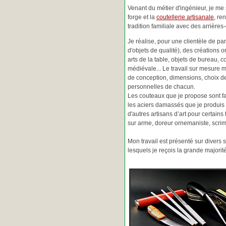
Venant du métier d'ingénieur, je me s
forge et la
coutellerie artisanale
, re
tradition familiale avec des arrièr
Je réalise, pour une clientèle de pa
d'objets de qualité), des créations o
arts de la table, objets de bureau, c
médiévale... Le travail sur mesure 
de conception, dimensions, choix d
personnelles de chacun.
Les couteaux que je propose sont f
les aciers damassés que je produis 
d'autres artisans d’art pour certain
sur arme, doreur ornemaniste, scrim
Mon travail est présenté sur divers s
lesquels je reçois la grande major