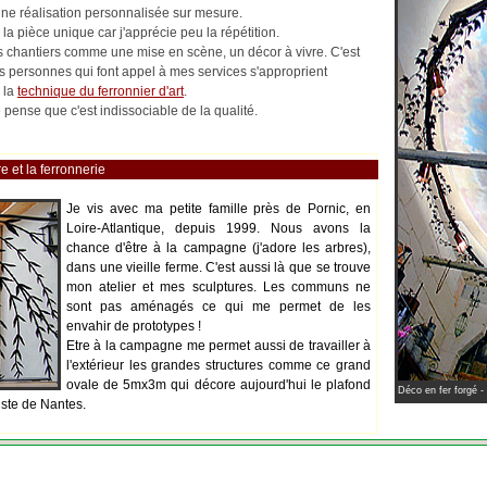
 une réalisation personnalisée sur mesure.
la pièce unique car j'apprécie peu la répétition.
les chantiers comme une mise en scène, un décor à vivre. C'est
es personnes qui font appel à mes services s'approprient
 la
technique du ferronnier d'art
.
pense que c'est indissociable de la qualité.
e et la ferronnerie
Je vis avec ma petite famille près de Pornic, en
Loire-Atlantique, depuis 1999. Nous avons la
chance d'être à la campagne (j'adore les arbres),
dans une vieille ferme. C'est aussi là que se trouve
mon atelier et mes sculptures. Les communs ne
sont pas aménagés ce qui me permet de les
envahir de prototypes !
Etre à la campagne me permet aussi de travailler à
l'extérieur les grandes structures comme ce grand
ovale de 5mx3m qui décore aujourd'hui le plafond
Déco en fer forgé -
iste de Nantes.