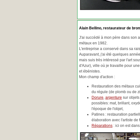
Alain Bellino
, restaurateur de bron
J'ai succédé à mon père dans son ac
métaux en 1982.
L'entreprise a conservé dans sa ra
Auparavant, j'ai été quelques années
mais suis très intéressé par l'art so
d'Azur), ville où je travaille pour une
et ébénistes.
Mon champ d'action :
Restauration des métaux cuiv
du régule (de plomb ou de zin
Dorure
,
argenture
sur objets
possibles: mat, brillant, oxydé
l'époque de l'objet,
Patines : restauration partie
élaboration avec l'artiste de 
Réparations
: ici on est da