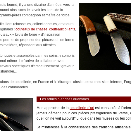
uis tourné, il y a une dizaine d'années, vers la
nouant ainsi sans le savoir les liens de la
es-grands-pères compagnon et maître de forge.
rticuliers (chasseurs, collectionneurs, amateurs
riginales :
couteaux de chasse
,
couteaux pliants
,
outeaux « bruts de forge » d'inspiration
me permet de proposer des pièces qui, en terme
es matières, répondent aux attentes
abriqués et assemblés par mes soins, y compris
moi-même. Il m'arrive de collaborer avec
s travaux spécifiques d'embellissement : graveur
shandler...
alons de coutellerie, en France et à l'étranger, ainsi que sur mes sites internet, Fo
ité des commandes.
Les armes blanches orientales
Mon approche de la
coutellerie d'art
est consacrée à l'orie
jamais démenti pour ces pièces prestigieuses de Perse, 
que l’on ne voit aujourd'hui que dans les musées ou les coll
Je m'intéresse à la connaissance des traditions artisanale