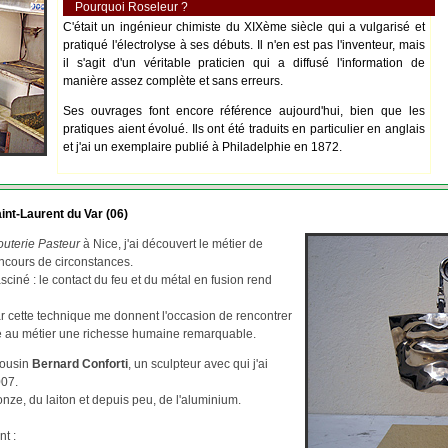
Pourquoi Roseleur ?
C'était un ingénieur chimiste du XIXème siècle qui a vulgarisé et
pratiqué l'électrolyse à ses débuts. Il n'en est pas l'inventeur, mais
il s'agit d'un véritable praticien qui a diffusé l'information de
manière assez complète et sans erreurs.
Ses ouvrages font encore référence aujourd'hui, bien que les
pratiques aient évolué. Ils ont été traduits en particulier en anglais
et j'ai un exemplaire publié à Philadelphie en 1872.
int-Laurent du Var (06)
outerie Pasteur
à Nice, j'ai découvert le métier de
ncours de circonstances.
asciné : le contact du feu et du métal en fusion rend
par cette technique me donnent l'occasion de rencontrer
re au métier une richesse humaine remarquable.
cousin
Bernard Conforti
, un sculpteur avec qui j'ai
007.
ze, du laiton et depuis peu, de l'aluminium.
nt :