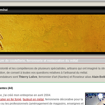
 métal
m de coutellerie, ferronnerie et restauration du métal
volonté et les compétences de plusieurs spécialistes, artisans qui ont imaginé la str
tion, de conseil à toutes vos questions relatives à l'artisanat du métal.
ondateurs sont
Thierry Loève
, ferronnier d'art (Nantes) et Roseleur alias
Alain Bell
antes (44)
, j'ai créé mon entreprise en avril 2004.
alier en fer forgé
,
fauteuil en métal
, ferronnerie décorative pour la
..) ou les professionnels (aménagement de magasins, enseignes et