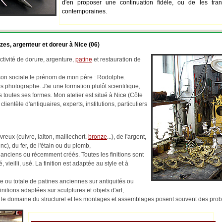
d'en proposer une continuation fidèle, ou de les tran
contemporaines.
zes, argenteur et doreur à Nice (06)
tivité de dorure, argenture,
patine
et restauration de
ison sociale le prénom de mon père : Rodolphe.
 photographe. J'ai une formation plutôt scientifique,
us toutes ses formes. Mon atelier est situé à Nice (Côte
 clientèle d'antiquaires, experts, institutions, particuliers
reux (cuivre, laiton, maillechort,
bronze
...), de l'argent,
c), du fer, de l'étain ou du plomb,
 anciens ou récemment créés. Toutes les finitions sont
, vieilli, usé. La finition est adaptée au style et à
lle ou totale de patines anciennes sur antiquités ou
finitions adaptées sur sculptures et objets d'art,
ns le domaine du structurel et les montages et assemblages posent souvent des pr