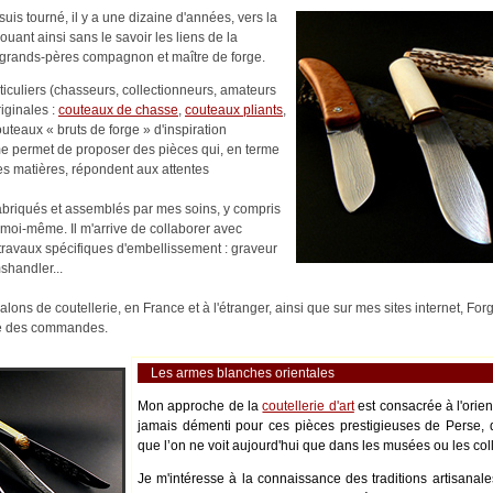
uis tourné, il y a une dizaine d'années, vers la
nouant ainsi sans le savoir les liens de la
es-grands-pères compagnon et maître de forge.
rticuliers (chasseurs, collectionneurs, amateurs
riginales :
couteaux de chasse
,
couteaux pliants
,
outeaux « bruts de forge » d'inspiration
me permet de proposer des pièces qui, en terme
es matières, répondent aux attentes
abriqués et assemblés par mes soins, y compris
moi-même. Il m'arrive de collaborer avec
s travaux spécifiques d'embellissement : graveur
shandler...
alons de coutellerie, en France et à l'étranger, ainsi que sur mes sites internet, Fo
ité des commandes.
Les armes blanches orientales
Mon approche de la
coutellerie d'art
est consacrée à l'orie
jamais démenti pour ces pièces prestigieuses de Perse, 
que l’on ne voit aujourd'hui que dans les musées ou les coll
Je m'intéresse à la connaissance des traditions artisanale