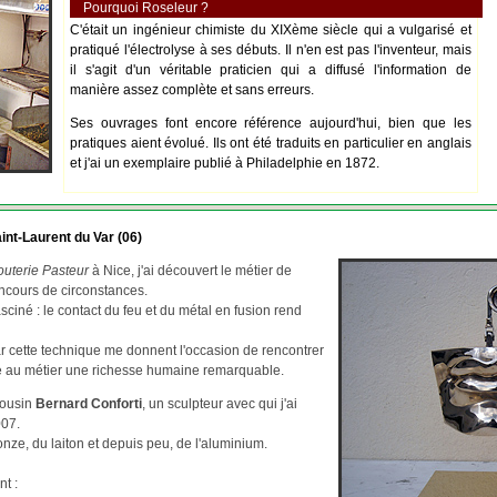
Pourquoi Roseleur ?
C'était un ingénieur chimiste du XIXème siècle qui a vulgarisé et
pratiqué l'électrolyse à ses débuts. Il n'en est pas l'inventeur, mais
il s'agit d'un véritable praticien qui a diffusé l'information de
manière assez complète et sans erreurs.
Ses ouvrages font encore référence aujourd'hui, bien que les
pratiques aient évolué. Ils ont été traduits en particulier en anglais
et j'ai un exemplaire publié à Philadelphie en 1872.
int-Laurent du Var (06)
outerie Pasteur
à Nice, j'ai découvert le métier de
ncours de circonstances.
asciné : le contact du feu et du métal en fusion rend
par cette technique me donnent l'occasion de rencontrer
re au métier une richesse humaine remarquable.
cousin
Bernard Conforti
, un sculpteur avec qui j'ai
007.
ze, du laiton et depuis peu, de l'aluminium.
nt :