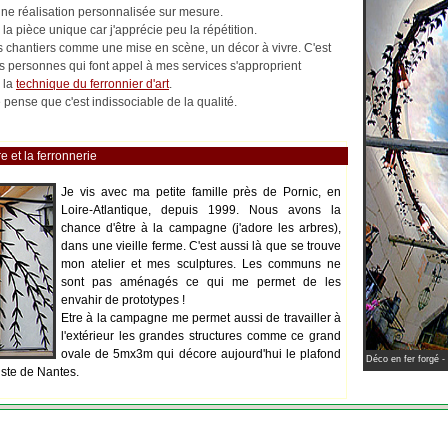
 une réalisation personnalisée sur mesure.
la pièce unique car j'apprécie peu la répétition.
les chantiers comme une mise en scène, un décor à vivre. C'est
es personnes qui font appel à mes services s'approprient
 la
technique du ferronnier d'art
.
pense que c'est indissociable de la qualité.
e et la ferronnerie
Je vis avec ma petite famille près de Pornic, en
Loire-Atlantique, depuis 1999. Nous avons la
chance d'être à la campagne (j'adore les arbres),
dans une vieille ferme. C'est aussi là que se trouve
mon atelier et mes sculptures. Les communs ne
sont pas aménagés ce qui me permet de les
envahir de prototypes !
Etre à la campagne me permet aussi de travailler à
l'extérieur les grandes structures comme ce grand
ovale de 5mx3m qui décore aujourd'hui le plafond
Déco en fer forgé -
iste de Nantes.