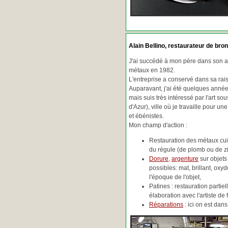
Alain Bellino
, restaurateur de bron
J'ai succédé à mon père dans son ac
métaux en 1982.
L'entreprise a conservé dans sa ra
Auparavant, j'ai été quelques années
mais suis très intéressé par l'art so
d'Azur), ville où je travaille pour une
et ébénistes.
Mon champ d'action :
Restauration des métaux cuiv
du régule (de plomb ou de zin
Dorure
,
argenture
sur objets
possibles: mat, brillant, oxydé
l'époque de l'objet,
Patines : restauration partie
élaboration avec l'artiste de 
Réparations
: ici on est da