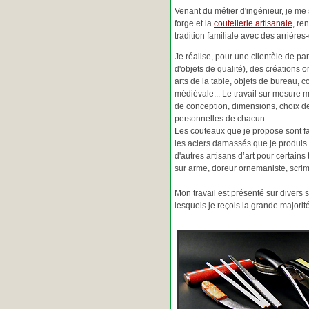
Venant du métier d'ingénieur, je me s
forge et la
coutellerie artisanale
, re
tradition familiale avec des arrièr
Je réalise, pour une clientèle de pa
d'objets de qualité), des créations o
arts de la table, objets de bureau, c
médiévale... Le travail sur mesure 
de conception, dimensions, choix d
personnelles de chacun.
Les couteaux que je propose sont f
les aciers damassés que je produis 
d'autres artisans d’art pour certain
sur arme, doreur ornemaniste, scrim
Mon travail est présenté sur divers s
lesquels je reçois la grande major