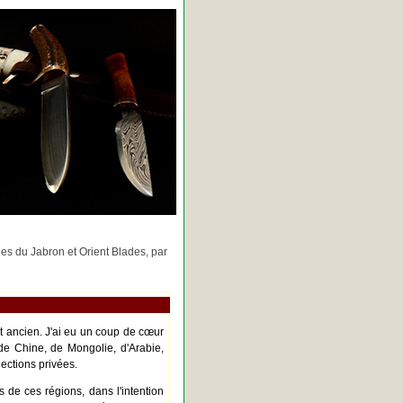
rges du Jabron et Orient Blades, par
nt ancien. J'ai eu un coup de cœur
de Chine, de Mongolie, d'Arabie,
ections privées.
s de ces régions, dans l'intention