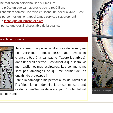
 une réalisation personnalisée sur mesure.
la pièce unique car j'apprécie peu la répétition.
les chantiers comme une mise en scène, un décor à vivre. C'est
es personnes qui font appel à mes services s'approprient
 la
technique du ferronnier d'art
.
pense que c'est indissociable de la qualité.
e et la ferronnerie
Je vis avec ma petite famille près de Pornic, en
Loire-Atlantique, depuis 1999. Nous avons la
chance d'être à la campagne (j'adore les arbres),
dans une vieille ferme. C'est aussi là que se trouve
mon atelier et mes sculptures. Les communs ne
sont pas aménagés ce qui me permet de les
envahir de prototypes !
Etre à la campagne me permet aussi de travailler à
l'extérieur les grandes structures comme ce grand
ovale de 5mx3m qui décore aujourd'hui le plafond
Déco en fer forgé -
iste de Nantes.