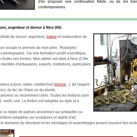
d'en proposer une continuation fidèle, ou de les tran
contemporaines.
zes, argenteur et doreur à Nice (06)
tivité de dorure, argenture,
patine
et restauration de
ison sociale le prénom de mon père : Rodolphe.
 photographe. J'ai une formation plutôt scientifique,
us toutes ses formes. Mon atelier est situé à Nice (Côte
 clientèle d'antiquaires, experts, institutions, particuliers
reux (cuivre, laiton, maillechort,
bronze
...), de l'argent,
c), du fer, de l'étain ou du plomb,
 anciens ou récemment créés. Toutes les finitions sont
, vieilli, usé. La finition est adaptée au style et à
lle ou totale de patines anciennes sur antiquités ou
finitions adaptées sur sculptures et objets d'art,
ns le domaine du structurel et les montages et assemblages posent souvent des pr