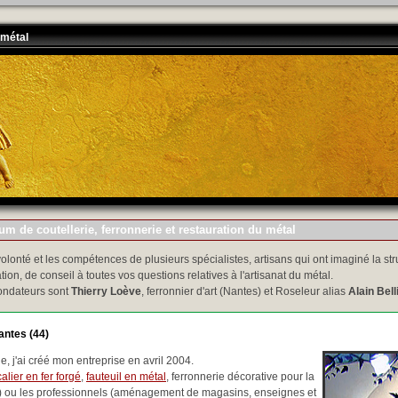
 métal
m de coutellerie, ferronnerie et restauration du métal
volonté et les compétences de plusieurs spécialistes, artisans qui ont imaginé la str
tion, de conseil à toutes vos questions relatives à l'artisanat du métal.
ondateurs sont
Thierry Loève
, ferronnier d'art (Nantes) et Roseleur alias
Alain Bell
antes (44)
, j'ai créé mon entreprise en avril 2004.
alier en fer forgé
,
fauteuil en métal
, ferronnerie décorative pour la
..) ou les professionnels (aménagement de magasins, enseignes et