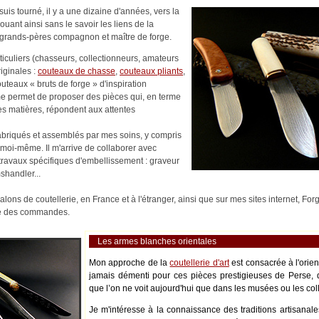
uis tourné, il y a une dizaine d'années, vers la
nouant ainsi sans le savoir les liens de la
es-grands-pères compagnon et maître de forge.
rticuliers (chasseurs, collectionneurs, amateurs
riginales :
couteaux de chasse
,
couteaux pliants
,
outeaux « bruts de forge » d'inspiration
me permet de proposer des pièces qui, en terme
es matières, répondent aux attentes
abriqués et assemblés par mes soins, y compris
moi-même. Il m'arrive de collaborer avec
s travaux spécifiques d'embellissement : graveur
shandler...
alons de coutellerie, en France et à l'étranger, ainsi que sur mes sites internet, Fo
ité des commandes.
Les armes blanches orientales
Mon approche de la
coutellerie d'art
est consacrée à l'orie
jamais démenti pour ces pièces prestigieuses de Perse, 
que l’on ne voit aujourd'hui que dans les musées ou les coll
Je m'intéresse à la connaissance des traditions artisanale