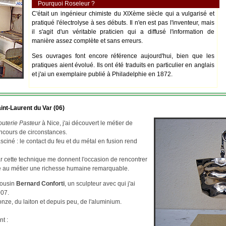
Pourquoi Roseleur ?
C'était un ingénieur chimiste du XIXème siècle qui a vulgarisé et
pratiqué l'électrolyse à ses débuts. Il n'en est pas l'inventeur, mais
il s'agit d'un véritable praticien qui a diffusé l'information de
manière assez complète et sans erreurs.
Ses ouvrages font encore référence aujourd'hui, bien que les
pratiques aient évolué. Ils ont été traduits en particulier en anglais
et j'ai un exemplaire publié à Philadelphie en 1872.
int-Laurent du Var (06)
outerie Pasteur
à Nice, j'ai découvert le métier de
ncours de circonstances.
asciné : le contact du feu et du métal en fusion rend
par cette technique me donnent l'occasion de rencontrer
re au métier une richesse humaine remarquable.
cousin
Bernard Conforti
, un sculpteur avec qui j'ai
007.
ze, du laiton et depuis peu, de l'aluminium.
nt :