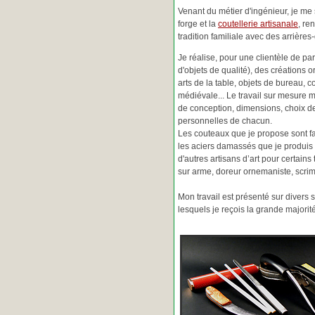
Venant du métier d'ingénieur, je me s
forge et la
coutellerie artisanale
, re
tradition familiale avec des arrièr
Je réalise, pour une clientèle de pa
d'objets de qualité), des créations o
arts de la table, objets de bureau, c
médiévale... Le travail sur mesure 
de conception, dimensions, choix d
personnelles de chacun.
Les couteaux que je propose sont f
les aciers damassés que je produis 
d'autres artisans d’art pour certain
sur arme, doreur ornemaniste, scrim
Mon travail est présenté sur divers s
lesquels je reçois la grande major