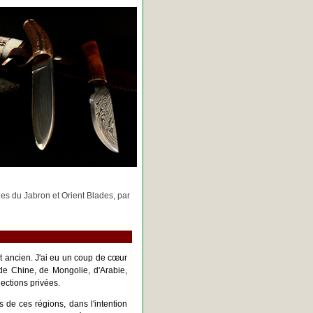
rges du Jabron et Orient Blades, par
nt ancien. J'ai eu un coup de cœur
de Chine, de Mongolie, d'Arabie,
ections privées.
s de ces régions, dans l'intention