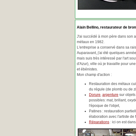
Alain Bellino
, restaurateur de bron
J'ai succédé à mon père dans son ac
métaux en 1982.
L'entreprise a conservé dans sa ra
Auparavant, j'ai été quelques années
mais suis très intéressé par l'art so
d'Azur), ville où je travaille pour une
et ébénistes.
Mon champ d'action :
Restauration des métaux cuiv
du régule (de plomb ou de zin
Dorure
,
argenture
sur objets
possibles: mat, brillant, oxydé
l'époque de l'objet,
Patines : restauration partie
élaboration avec l'artiste de 
Réparations
: ici on est da