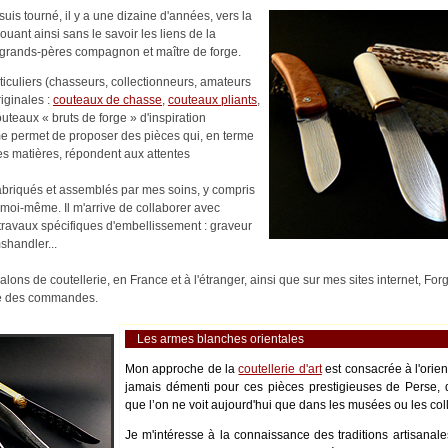
uis tourné, il y a une dizaine d'années, vers la
nouant ainsi sans le savoir les liens de la
es-grands-pères compagnon et maître de forge.
rticuliers (chasseurs, collectionneurs, amateurs
riginales :
couteaux de chasse
,
couteaux pliants
,
outeaux « bruts de forge » d'inspiration
me permet de proposer des pièces qui, en terme
es matières, répondent aux attentes
abriqués et assemblés par mes soins, y compris
moi-même. Il m'arrive de collaborer avec
s travaux spécifiques d'embellissement : graveur
shandler...
alons de coutellerie, en France et à l'étranger, ainsi que sur mes sites internet, Fo
ité des commandes.
Les armes blanches orientales
Mon approche de la
coutellerie d'art
est consacrée à l'orie
jamais démenti pour ces pièces prestigieuses de Perse, 
que l’on ne voit aujourd'hui que dans les musées ou les coll
Je m'intéresse à la connaissance des traditions artisanale