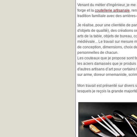
Venant du métier d'ingénieur, je me s
forge et la
coutellerie artisanale
, re
tradition familiale avec des arrièr
Je réalise, pour une clientèle de pa
d'objets de qualité), des créations o
arts de la table, objets de bureau, c
médiévale... Le travail sur mesure 
de conception, dimensions, choix d
personnelles de chacun.
Les couteaux que je propose sont f
les aciers damassés que je produis 
d'autres artisans d’art pour certain
sur arme, doreur ornemaniste, scrim
Mon travail est présenté sur divers s
lesquels je reçois la grande major