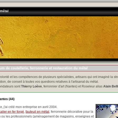
 métal
m de coutellerie, ferronnerie et restauration du métal
volonté et les compétences de plusieurs spécialistes, artisans qui ont imaginé la str
tion, de conseil à toutes vos questions relatives à l'artisanat du métal.
ondateurs sont
Thierry Loève
, ferronnier d'art (Nantes) et Roseleur alias
Alain Bell
antes (44)
, j'ai créé mon entreprise en avril 2004.
alier en fer forgé
,
fauteuil en métal
, ferronnerie décorative pour la
..) ou les professionnels (aménagement de magasins, enseignes et