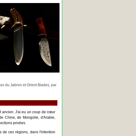
rges du Jabron et Orient Blades, par
nt ancien. J'ai eu un coup de cœur
de Chine, de Mongolie, d'Arabie,
ections privées.
s de ces régions, dans l'intention