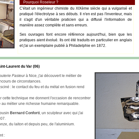
Pourquoi Roseleur ?
C'était un ingénieur chimiste du XIXème siècle qui a vulgarisé et
pratiqué l'électrolyse à ses débuts. Il n'en est pas l'inventeur, mais
il s'agit d'un véritable praticien qui a diffusé l'information de
manière assez complète et sans erreurs.
Ses ouvrages font encore référence aujourd'hui, bien que les
pratiques aient évolué. Ils ont été traduits en particulier en anglais
et j'ai un exemplaire publié à Philadelphie en 1872.
int-Laurent du Var (06)
outerie Pasteur
à Nice, j'ai découvert le métier de
ncours de circonstances.
asciné : le contact du feu et du métal en fusion rend
par cette technique me donnent l'occasion de rencontrer
re au métier une richesse humaine remarquable.
cousin
Bernard Conforti
, un sculpteur avec qui j'ai
007.
ze, du laiton et depuis peu, de l'aluminium.
nt :