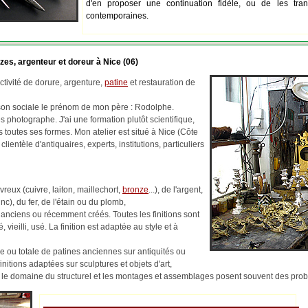
d'en proposer une continuation fidèle, ou de les tran
contemporaines.
zes, argenteur et doreur à Nice (06)
tivité de dorure, argenture,
patine
et restauration de
ison sociale le prénom de mon père : Rodolphe.
 photographe. J'ai une formation plutôt scientifique,
us toutes ses formes. Mon atelier est situé à Nice (Côte
 clientèle d'antiquaires, experts, institutions, particuliers
reux (cuivre, laiton, maillechort,
bronze
...), de l'argent,
c), du fer, de l'étain ou du plomb,
 anciens ou récemment créés. Toutes les finitions sont
, vieilli, usé. La finition est adaptée au style et à
lle ou totale de patines anciennes sur antiquités ou
finitions adaptées sur sculptures et objets d'art,
ns le domaine du structurel et les montages et assemblages posent souvent des pr