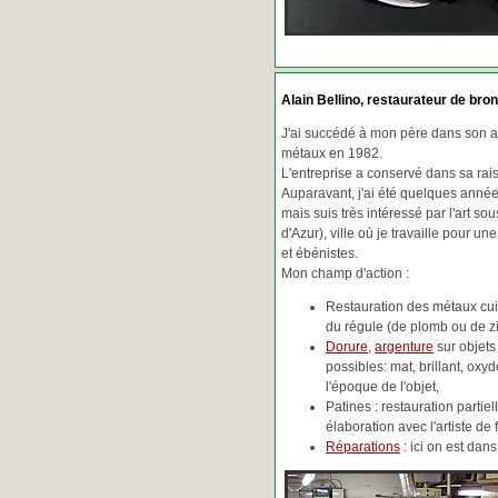
Alain Bellino
, restaurateur de bron
J'ai succédé à mon père dans son ac
métaux en 1982.
L'entreprise a conservé dans sa ra
Auparavant, j'ai été quelques années
mais suis très intéressé par l'art so
d'Azur), ville où je travaille pour une
et ébénistes.
Mon champ d'action :
Restauration des métaux cuiv
du régule (de plomb ou de zin
Dorure
,
argenture
sur objets
possibles: mat, brillant, oxydé
l'époque de l'objet,
Patines : restauration partie
élaboration avec l'artiste de 
Réparations
: ici on est da