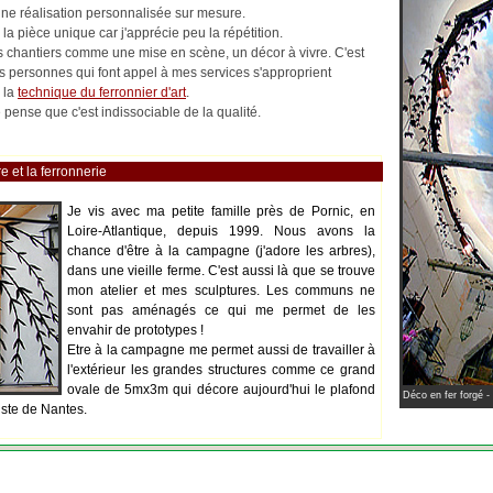
 une réalisation personnalisée sur mesure.
la pièce unique car j'apprécie peu la répétition.
les chantiers comme une mise en scène, un décor à vivre. C'est
es personnes qui font appel à mes services s'approprient
 la
technique du ferronnier d'art
.
pense que c'est indissociable de la qualité.
e et la ferronnerie
Je vis avec ma petite famille près de Pornic, en
Loire-Atlantique, depuis 1999. Nous avons la
chance d'être à la campagne (j'adore les arbres),
dans une vieille ferme. C'est aussi là que se trouve
mon atelier et mes sculptures. Les communs ne
sont pas aménagés ce qui me permet de les
envahir de prototypes !
Etre à la campagne me permet aussi de travailler à
l'extérieur les grandes structures comme ce grand
ovale de 5mx3m qui décore aujourd'hui le plafond
Déco en fer forgé -
iste de Nantes.