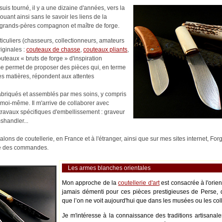
uis tourné, il y a une dizaine d'années, vers la
nouant ainsi sans le savoir les liens de la
es-grands-pères compagnon et maître de forge.
rticuliers (chasseurs, collectionneurs, amateurs
riginales :
couteaux de chasse
,
couteaux pliants
,
outeaux « bruts de forge » d'inspiration
me permet de proposer des pièces qui, en terme
es matières, répondent aux attentes
abriqués et assemblés par mes soins, y compris
moi-même. Il m'arrive de collaborer avec
s travaux spécifiques d'embellissement : graveur
shandler...
alons de coutellerie, en France et à l'étranger, ainsi que sur mes sites internet, Fo
ité des commandes.
Les armes blanches orientales
Mon approche de la
coutellerie d'art
est consacrée à l'orie
jamais démenti pour ces pièces prestigieuses de Perse, 
que l’on ne voit aujourd'hui que dans les musées ou les coll
Je m'intéresse à la connaissance des traditions artisanale