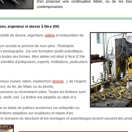
d'en proposer une continuation fidèle, ou de les tran
contemporaines.
zes, argenteur et doreur à Nice (06)
tivité de dorure, argenture,
patine
et restauration de
ison sociale le prénom de mon père : Rodolphe.
 photographe. J'ai une formation plutôt scientifique,
us toutes ses formes. Mon atelier est situé à Nice (Côte
 clientèle d'antiquaires, experts, institutions, particuliers
reux (cuivre, laiton, maillechort,
bronze
...), de l'argent,
c), du fer, de l'étain ou du plomb,
 anciens ou récemment créés. Toutes les finitions sont
, vieilli, usé. La finition est adaptée au style et à
lle ou totale de patines anciennes sur antiquités ou
finitions adaptées sur sculptures et objets d'art,
ns le domaine du structurel et les montages et assemblages posent souvent des pr