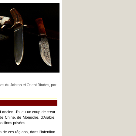
rges du Jabron et Orient Blades, par
nt ancien. J'ai eu un coup de cœur
de Chine, de Mongolie, d'Arabie,
ections privées.
s de ces régions, dans l'intention