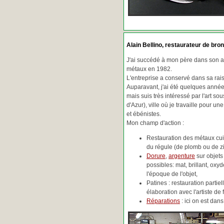
Alain Bellino
, restaurateur de bron
J'ai succédé à mon père dans son ac
métaux en 1982.
L'entreprise a conservé dans sa ra
Auparavant, j'ai été quelques années
mais suis très intéressé par l'art so
d'Azur), ville où je travaille pour une
et ébénistes.
Mon champ d'action :
Restauration des métaux cuiv
du régule (de plomb ou de zin
Dorure
,
argenture
sur objets
possibles: mat, brillant, oxydé
l'époque de l'objet,
Patines : restauration partie
élaboration avec l'artiste de 
Réparations
: ici on est da