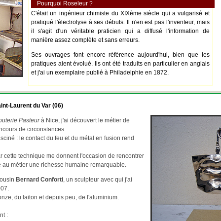
Pourquoi Roseleur ?
C'était un ingénieur chimiste du XIXème siècle qui a vulgarisé et
pratiqué l'électrolyse à ses débuts. Il n'en est pas l'inventeur, mais
il s'agit d'un véritable praticien qui a diffusé l'information de
manière assez complète et sans erreurs.
Ses ouvrages font encore référence aujourd'hui, bien que les
pratiques aient évolué. Ils ont été traduits en particulier en anglais
et j'ai un exemplaire publié à Philadelphie en 1872.
int-Laurent du Var (06)
outerie Pasteur
à Nice, j'ai découvert le métier de
ncours de circonstances.
asciné : le contact du feu et du métal en fusion rend
par cette technique me donnent l'occasion de rencontrer
re au métier une richesse humaine remarquable.
cousin
Bernard Conforti
, un sculpteur avec qui j'ai
007.
ze, du laiton et depuis peu, de l'aluminium.
nt :