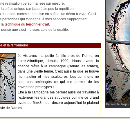
 une réalisation personnalisée sur mesure.
la pièce unique car j'apprécie peu la répétition.
les chantiers comme une mise en scène, un décor à vivre. C'est
es personnes qui font appel à mes services s'approprient
 la
technique du ferronnier d'art
.
pense que c'est indissociable de la qualité.
e et la ferronnerie
Je vis avec ma petite famille près de Pornic, en
Loire-Atlantique, depuis 1999. Nous avons la
chance d'être à la campagne (j'adore les arbres),
dans une vieille ferme. C'est aussi là que se trouve
mon atelier et mes sculptures. Les communs ne
sont pas aménagés ce qui me permet de les
envahir de prototypes !
Etre à la campagne me permet aussi de travailler à
l'extérieur les grandes structures comme ce grand
ovale de 5mx3m qui décore aujourd'hui le plafond
Déco en fer forgé -
iste de Nantes.