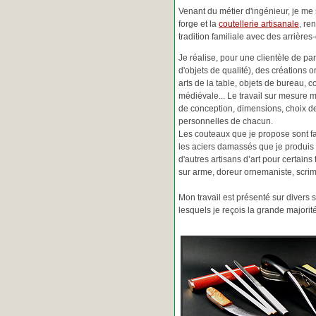
Venant du métier d'ingénieur, je me s
forge et la
coutellerie artisanale
, re
tradition familiale avec des arrièr
Je réalise, pour une clientèle de pa
d'objets de qualité), des créations o
arts de la table, objets de bureau, c
médiévale... Le travail sur mesure 
de conception, dimensions, choix d
personnelles de chacun.
Les couteaux que je propose sont f
les aciers damassés que je produis 
d'autres artisans d’art pour certain
sur arme, doreur ornemaniste, scrim
Mon travail est présenté sur divers s
lesquels je reçois la grande major