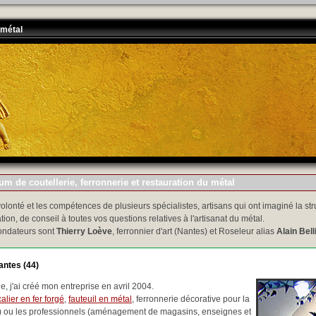
 métal
m de coutellerie, ferronnerie et restauration du métal
volonté et les compétences de plusieurs spécialistes, artisans qui ont imaginé la str
tion, de conseil à toutes vos questions relatives à l'artisanat du métal.
ondateurs sont
Thierry Loève
, ferronnier d'art (Nantes) et Roseleur alias
Alain Bell
antes (44)
, j'ai créé mon entreprise en avril 2004.
alier en fer forgé
,
fauteuil en métal
, ferronnerie décorative pour la
..) ou les professionnels (aménagement de magasins, enseignes et