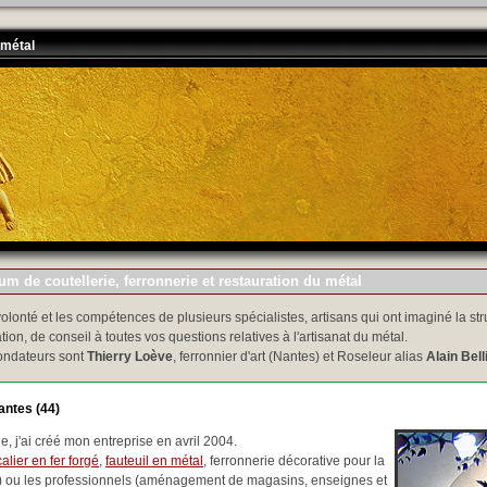
 métal
m de coutellerie, ferronnerie et restauration du métal
volonté et les compétences de plusieurs spécialistes, artisans qui ont imaginé la str
tion, de conseil à toutes vos questions relatives à l'artisanat du métal.
ondateurs sont
Thierry Loève
, ferronnier d'art (Nantes) et Roseleur alias
Alain Bell
antes (44)
, j'ai créé mon entreprise en avril 2004.
alier en fer forgé
,
fauteuil en métal
, ferronnerie décorative pour la
..) ou les professionnels (aménagement de magasins, enseignes et