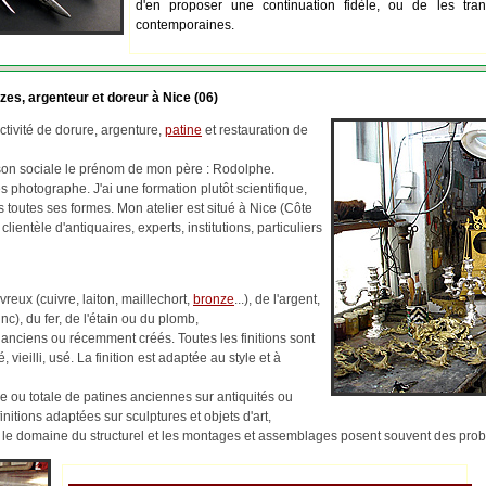
d'en proposer une continuation fidèle, ou de les tran
contemporaines.
zes, argenteur et doreur à Nice (06)
tivité de dorure, argenture,
patine
et restauration de
ison sociale le prénom de mon père : Rodolphe.
 photographe. J'ai une formation plutôt scientifique,
us toutes ses formes. Mon atelier est situé à Nice (Côte
 clientèle d'antiquaires, experts, institutions, particuliers
reux (cuivre, laiton, maillechort,
bronze
...), de l'argent,
c), du fer, de l'étain ou du plomb,
 anciens ou récemment créés. Toutes les finitions sont
, vieilli, usé. La finition est adaptée au style et à
lle ou totale de patines anciennes sur antiquités ou
finitions adaptées sur sculptures et objets d'art,
ns le domaine du structurel et les montages et assemblages posent souvent des pr