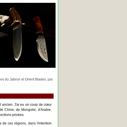
rges du Jabron et Orient Blades, par
nt ancien. J'ai eu un coup de cœur
de Chine, de Mongolie, d'Arabie,
ections privées.
s de ces régions, dans l'intention