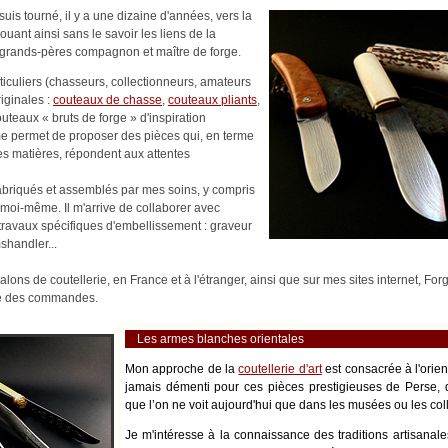
uis tourné, il y a une dizaine d'années, vers la
nouant ainsi sans le savoir les liens de la
es-grands-pères compagnon et maître de forge.
rticuliers (chasseurs, collectionneurs, amateurs
riginales :
couteaux de chasse
,
couteaux pliants
,
outeaux « bruts de forge » d'inspiration
me permet de proposer des pièces qui, en terme
es matières, répondent aux attentes
abriqués et assemblés par mes soins, y compris
moi-même. Il m'arrive de collaborer avec
s travaux spécifiques d'embellissement : graveur
shandler...
alons de coutellerie, en France et à l'étranger, ainsi que sur mes sites internet, Fo
ité des commandes.
Les armes blanches orientales
Mon approche de la
coutellerie d'art
est consacrée à l'orie
jamais démenti pour ces pièces prestigieuses de Perse, 
que l’on ne voit aujourd'hui que dans les musées ou les coll
Je m'intéresse à la connaissance des traditions artisanale