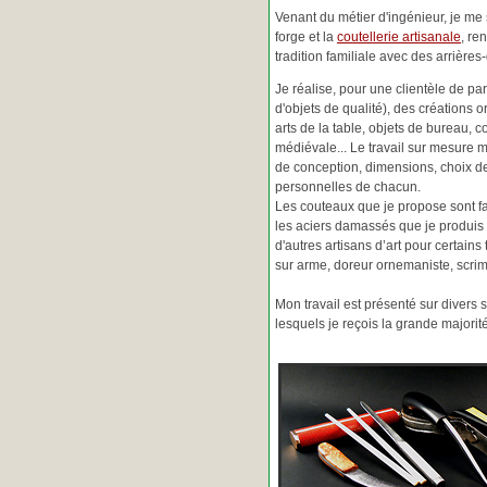
Venant du métier d'ingénieur, je me s
forge et la
coutellerie artisanale
, re
tradition familiale avec des arrièr
Je réalise, pour une clientèle de pa
d'objets de qualité), des créations o
arts de la table, objets de bureau, c
médiévale... Le travail sur mesure 
de conception, dimensions, choix d
personnelles de chacun.
Les couteaux que je propose sont f
les aciers damassés que je produis 
d'autres artisans d’art pour certain
sur arme, doreur ornemaniste, scrim
Mon travail est présenté sur divers s
lesquels je reçois la grande major