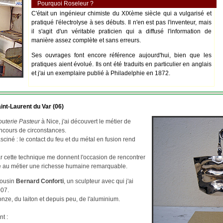
Pourquoi Roseleur ?
C'était un ingénieur chimiste du XIXème siècle qui a vulgarisé et
pratiqué l'électrolyse à ses débuts. Il n'en est pas l'inventeur, mais
il s'agit d'un véritable praticien qui a diffusé l'information de
manière assez complète et sans erreurs.
Ses ouvrages font encore référence aujourd'hui, bien que les
pratiques aient évolué. Ils ont été traduits en particulier en anglais
et j'ai un exemplaire publié à Philadelphie en 1872.
int-Laurent du Var (06)
outerie Pasteur
à Nice, j'ai découvert le métier de
ncours de circonstances.
asciné : le contact du feu et du métal en fusion rend
par cette technique me donnent l'occasion de rencontrer
re au métier une richesse humaine remarquable.
cousin
Bernard Conforti
, un sculpteur avec qui j'ai
007.
ze, du laiton et depuis peu, de l'aluminium.
nt :