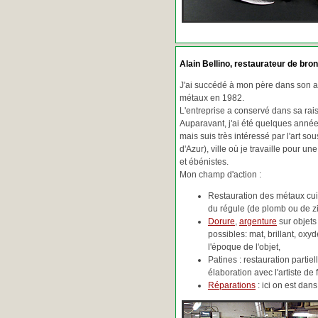
Alain Bellino
, restaurateur de bron
J'ai succédé à mon père dans son ac
métaux en 1982.
L'entreprise a conservé dans sa ra
Auparavant, j'ai été quelques années
mais suis très intéressé par l'art so
d'Azur), ville où je travaille pour une
et ébénistes.
Mon champ d'action :
Restauration des métaux cuiv
du régule (de plomb ou de zin
Dorure
,
argenture
sur objets
possibles: mat, brillant, oxydé
l'époque de l'objet,
Patines : restauration partie
élaboration avec l'artiste de 
Réparations
: ici on est da