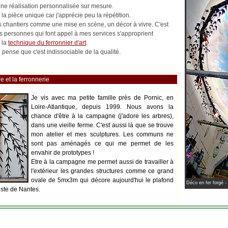
 une réalisation personnalisée sur mesure.
la pièce unique car j'apprécie peu la répétition.
les chantiers comme une mise en scène, un décor à vivre. C'est
es personnes qui font appel à mes services s'approprient
 la
technique du ferronnier d'art
.
pense que c'est indissociable de la qualité.
e et la ferronnerie
Je vis avec ma petite famille près de Pornic, en
Loire-Atlantique, depuis 1999. Nous avons la
chance d'être à la campagne (j'adore les arbres),
dans une vieille ferme. C'est aussi là que se trouve
mon atelier et mes sculptures. Les communs ne
sont pas aménagés ce qui me permet de les
envahir de prototypes !
Etre à la campagne me permet aussi de travailler à
l'extérieur les grandes structures comme ce grand
ovale de 5mx3m qui décore aujourd'hui le plafond
Déco en fer forgé -
iste de Nantes.