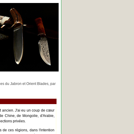
rges du Jabron et Orient Blades, par
nt ancien. J'ai eu un coup de cœur
de Chine, de Mongolie, d'Arabie,
ections privées.
s de ces régions, dans l'intention