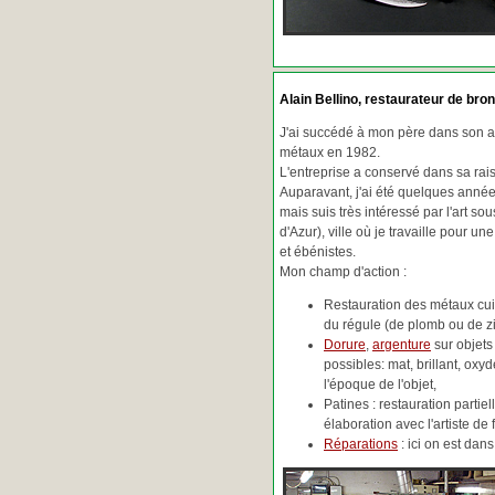
Alain Bellino
, restaurateur de bron
J'ai succédé à mon père dans son ac
métaux en 1982.
L'entreprise a conservé dans sa ra
Auparavant, j'ai été quelques années
mais suis très intéressé par l'art so
d'Azur), ville où je travaille pour une
et ébénistes.
Mon champ d'action :
Restauration des métaux cuiv
du régule (de plomb ou de zin
Dorure
,
argenture
sur objets
possibles: mat, brillant, oxydé
l'époque de l'objet,
Patines : restauration partie
élaboration avec l'artiste de 
Réparations
: ici on est da