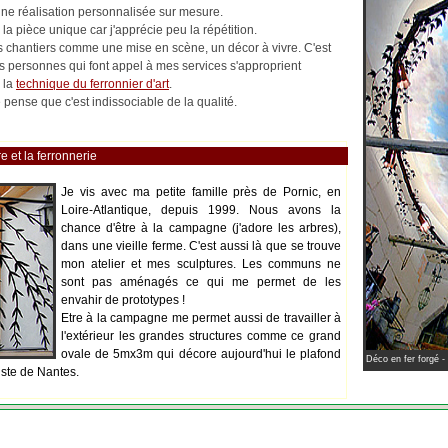
 une réalisation personnalisée sur mesure.
la pièce unique car j'apprécie peu la répétition.
les chantiers comme une mise en scène, un décor à vivre. C'est
es personnes qui font appel à mes services s'approprient
 la
technique du ferronnier d'art
.
pense que c'est indissociable de la qualité.
e et la ferronnerie
Je vis avec ma petite famille près de Pornic, en
Loire-Atlantique, depuis 1999. Nous avons la
chance d'être à la campagne (j'adore les arbres),
dans une vieille ferme. C'est aussi là que se trouve
mon atelier et mes sculptures. Les communs ne
sont pas aménagés ce qui me permet de les
envahir de prototypes !
Etre à la campagne me permet aussi de travailler à
l'extérieur les grandes structures comme ce grand
ovale de 5mx3m qui décore aujourd'hui le plafond
Déco en fer forgé -
iste de Nantes.