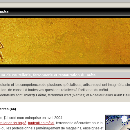
 métal
m de coutellerie, ferronnerie et restauration du métal
volonté et les compétences de plusieurs spécialistes, artisans qui ont imaginé la str
tion, de conseil à toutes vos questions relatives à l'artisanat du métal.
ondateurs sont
Thierry Loève
, ferronnier d'art (Nantes) et Roseleur alias
Alain Bell
antes (44)
, j'ai créé mon entreprise en avril 2004.
alier en fer forgé
,
fauteuil en métal
, ferronnerie décorative pour la
..) ou les professionnels (aménagement de magasins, enseignes et