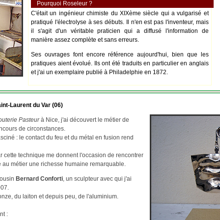
Pourquoi Roseleur ?
C'était un ingénieur chimiste du XIXème siècle qui a vulgarisé et
pratiqué l'électrolyse à ses débuts. Il n'en est pas l'inventeur, mais
il s'agit d'un véritable praticien qui a diffusé l'information de
manière assez complète et sans erreurs.
Ses ouvrages font encore référence aujourd'hui, bien que les
pratiques aient évolué. Ils ont été traduits en particulier en anglais
et j'ai un exemplaire publié à Philadelphie en 1872.
int-Laurent du Var (06)
outerie Pasteur
à Nice, j'ai découvert le métier de
ncours de circonstances.
asciné : le contact du feu et du métal en fusion rend
par cette technique me donnent l'occasion de rencontrer
re au métier une richesse humaine remarquable.
cousin
Bernard Conforti
, un sculpteur avec qui j'ai
007.
ze, du laiton et depuis peu, de l'aluminium.
nt :