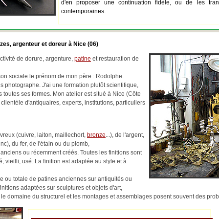
d'en proposer une continuation fidèle, ou de les tran
contemporaines.
zes, argenteur et doreur à Nice (06)
tivité de dorure, argenture,
patine
et restauration de
ison sociale le prénom de mon père : Rodolphe.
 photographe. J'ai une formation plutôt scientifique,
us toutes ses formes. Mon atelier est situé à Nice (Côte
 clientèle d'antiquaires, experts, institutions, particuliers
reux (cuivre, laiton, maillechort,
bronze
...), de l'argent,
c), du fer, de l'étain ou du plomb,
 anciens ou récemment créés. Toutes les finitions sont
, vieilli, usé. La finition est adaptée au style et à
lle ou totale de patines anciennes sur antiquités ou
finitions adaptées sur sculptures et objets d'art,
ns le domaine du structurel et les montages et assemblages posent souvent des pr