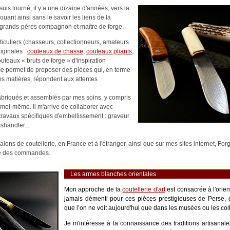
uis tourné, il y a une dizaine d'années, vers la
nouant ainsi sans le savoir les liens de la
es-grands-pères compagnon et maître de forge.
rticuliers (chasseurs, collectionneurs, amateurs
riginales :
couteaux de chasse
,
couteaux pliants
,
outeaux « bruts de forge » d'inspiration
me permet de proposer des pièces qui, en terme
es matières, répondent aux attentes
abriqués et assemblés par mes soins, y compris
moi-même. Il m'arrive de collaborer avec
s travaux spécifiques d'embellissement : graveur
shandler...
alons de coutellerie, en France et à l'étranger, ainsi que sur mes sites internet, Fo
ité des commandes.
Les armes blanches orientales
Mon approche de la
coutellerie d'art
est consacrée à l'orie
jamais démenti pour ces pièces prestigieuses de Perse, 
que l’on ne voit aujourd'hui que dans les musées ou les coll
Je m'intéresse à la connaissance des traditions artisanale