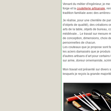
Venant du métier d'ingénieur, je me s
forge et la
coutellerie artisanale
, re
tradition familiale avec des arrièr
Je réalise, pour une clientèle de pa
d'objets de qualité), des créations o
arts de la table, objets de bureau, c
médiévale... Le travail sur mesure 
de conception, dimensions, choix d
personnelles de chacun.
Les couteaux que je propose sont f
les aciers damassés que je produis 
d'autres artisans d’art pour certain
sur arme, doreur ornemaniste, scrim
Mon travail est présenté sur divers s
lesquels je reçois la grande major