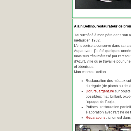
Alain Bellino
, restaurateur de bron
J'ai succédé à mon père dans son ac
métaux en 1982.
L'entreprise a conservé dans sa ra
Auparavant, j'ai été quelques années
mais suis très intéressé par l'art so
d'Azur), ville où je travaille pour une
et ébénistes.
Mon champ d'action :
Restauration des métaux cuiv
du régule (de plomb ou de zin
Dorure
,
argenture
sur objets
possibles: mat, brillant, oxydé
l'époque de l'objet,
Patines : restauration partie
élaboration avec l'artiste de 
Réparations
: ici on est da