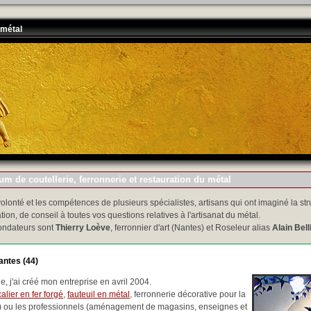
 métal
m de coutellerie, ferronnerie et restauration du métal
volonté et les compétences de plusieurs spécialistes, artisans qui ont imaginé la str
tion, de conseil à toutes vos questions relatives à l'artisanat du métal.
ondateurs sont
Thierry Loève
, ferronnier d'art (Nantes) et Roseleur alias
Alain Bell
antes (44)
, j'ai créé mon entreprise en avril 2004.
alier en fer forgé
,
fauteuil en métal
, ferronnerie décorative pour la
..) ou les professionnels (aménagement de magasins, enseignes et