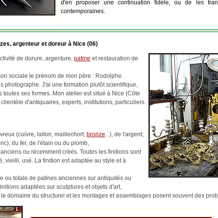
d'en proposer une continuation fidèle, ou de les tran
contemporaines.
zes, argenteur et doreur à Nice (06)
tivité de dorure, argenture,
patine
et restauration de
ison sociale le prénom de mon père : Rodolphe.
 photographe. J'ai une formation plutôt scientifique,
us toutes ses formes. Mon atelier est situé à Nice (Côte
 clientèle d'antiquaires, experts, institutions, particuliers
reux (cuivre, laiton, maillechort,
bronze
...), de l'argent,
c), du fer, de l'étain ou du plomb,
 anciens ou récemment créés. Toutes les finitions sont
, vieilli, usé. La finition est adaptée au style et à
lle ou totale de patines anciennes sur antiquités ou
finitions adaptées sur sculptures et objets d'art,
ns le domaine du structurel et les montages et assemblages posent souvent des pr