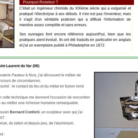
Pourquoi Roseleur ?
C'était un ingénieur chimiste du XIXème siècle qui a vulgarisé et
pratiqué l'électrolyse à ses débuts. Il n'en est pas l'inventeur, mais
il s'agit d'un véritable praticien qui a diffusé l'information de
manière assez complète et sans erreurs.
Ses ouvrages font encore référence aujourd'hui, bien que les
pratiques aient évolué. Ils ont été traduits en particulier en anglais
et j'ai un exemplaire publié à Philadelphie en 1872.
int-Laurent du Var (06)
outerie Pasteur
à Nice, j'ai découvert le métier de
ncours de circonstances.
asciné : le contact du feu et du métal en fusion rend
par cette technique me donnent l'occasion de rencontrer
re au métier une richesse humaine remarquable.
cousin
Bernard Conforti
, un sculpteur avec qui j'ai
007.
ze, du laiton et depuis peu, de l'aluminium.
nt :