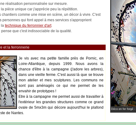
 une réalisation personnalisée sur mesure.
la pièce unique car j'apprécie peu la répétition.
les chantiers comme une mise en scène, un décor à vivre. C'est
es personnes qui font appel à mes services s'approprient
 la
technique du ferronnier d'art
.
pense que c'est indissociable de la qualité.
e et la ferronnerie
Je vis avec ma petite famille près de Pornic, en
Loire-Atlantique, depuis 1999. Nous avons la
chance d'être à la campagne (j'adore les arbres),
dans une vieille ferme. C'est aussi là que se trouve
mon atelier et mes sculptures. Les communs ne
sont pas aménagés ce qui me permet de les
envahir de prototypes !
Etre à la campagne me permet aussi de travailler à
l'extérieur les grandes structures comme ce grand
ovale de 5mx3m qui décore aujourd'hui le plafond
Déco en fer forgé -
iste de Nantes.