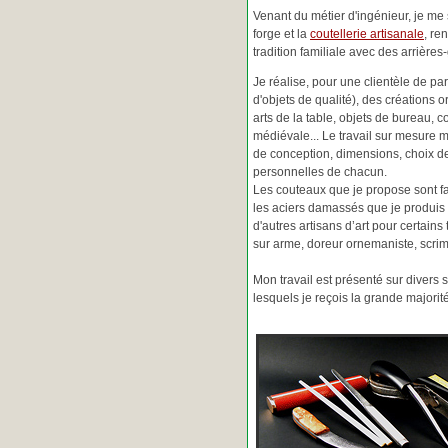
Venant du métier d'ingénieur, je me s
forge et la
coutellerie artisanale
, re
tradition familiale avec des arrièr
Je réalise, pour une clientèle de pa
d'objets de qualité), des créations o
arts de la table, objets de bureau, c
médiévale... Le travail sur mesure 
de conception, dimensions, choix d
personnelles de chacun.
Les couteaux que je propose sont f
les aciers damassés que je produis 
d'autres artisans d’art pour certain
sur arme, doreur ornemaniste, scrim
Mon travail est présenté sur divers s
lesquels je reçois la grande major