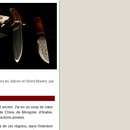
rges du Jabron et Orient Blades, par
nt ancien. J'ai eu un coup de cœur
de Chine, de Mongolie, d'Arabie,
ections privées.
s de ces régions, dans l'intention