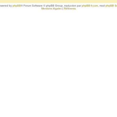
owered by
phpBB
® Forum Software © phpBB Group, traduction par
phpBB-fr.com
, mod
phpBB S
Mentions légales
|
Référents