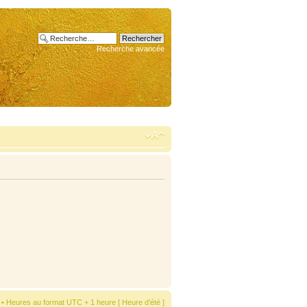
Recherche avancée
• Heures au format UTC + 1 heure [ Heure d’été ]