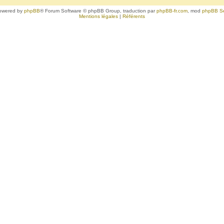
owered by
phpBB
® Forum Software © phpBB Group, traduction par
phpBB-fr.com
, mod
phpBB S
Mentions légales
|
Référents