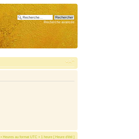
Recherche avancée
• Heures au format UTC + 1 heure [ Heure d’été ]