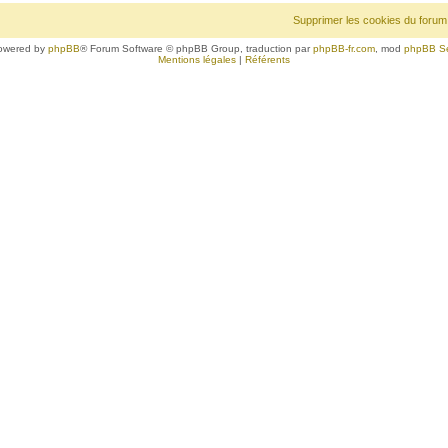
Supprimer les cookies du forum
owered by
phpBB
® Forum Software © phpBB Group, traduction par
phpBB-fr.com
, mod
phpBB S
Mentions légales
|
Référents