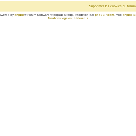
Supprimer les cookies du forum
owered by
phpBB
® Forum Software © phpBB Group, traduction par
phpBB-fr.com
, mod
phpBB S
Mentions légales
|
Référents