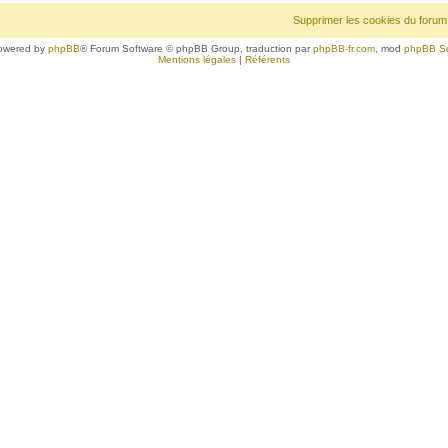
Supprimer les cookies du forum
owered by
phpBB
® Forum Software © phpBB Group, traduction par
phpBB-fr.com
, mod
phpBB S
Mentions légales
|
Référents