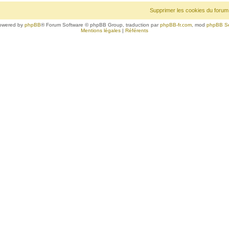
Supprimer les cookies du forum
owered by
phpBB
® Forum Software © phpBB Group, traduction par
phpBB-fr.com
, mod
phpBB S
Mentions légales
|
Référents