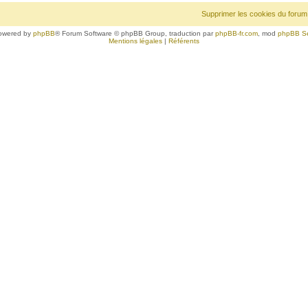
Supprimer les cookies du forum
owered by
phpBB
® Forum Software © phpBB Group, traduction par
phpBB-fr.com
, mod
phpBB S
Mentions légales
|
Référents