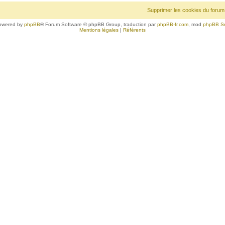
Supprimer les cookies du forum
owered by
phpBB
® Forum Software © phpBB Group, traduction par
phpBB-fr.com
, mod
phpBB S
Mentions légales
|
Référents