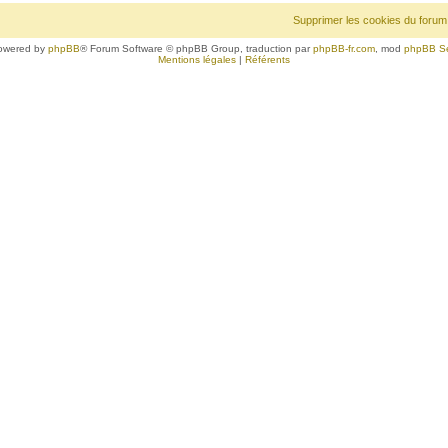
Supprimer les cookies du forum
owered by
phpBB
® Forum Software © phpBB Group, traduction par
phpBB-fr.com
, mod
phpBB S
Mentions légales
|
Référents