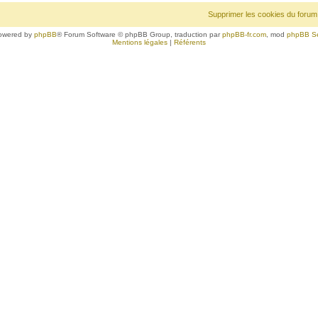
Supprimer les cookies du forum
owered by
phpBB
® Forum Software © phpBB Group, traduction par
phpBB-fr.com
, mod
phpBB S
Mentions légales
|
Référents