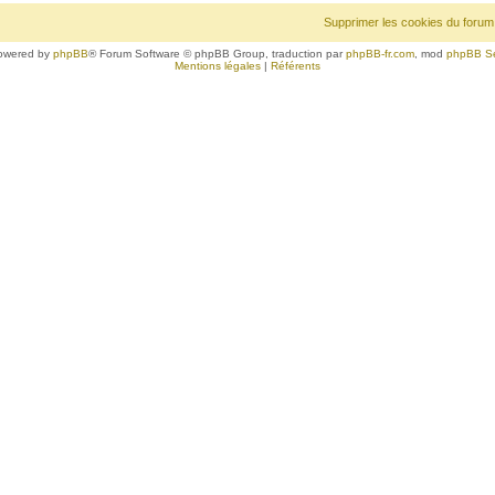
Supprimer les cookies du forum
owered by
phpBB
® Forum Software © phpBB Group, traduction par
phpBB-fr.com
, mod
phpBB S
Mentions légales
|
Référents