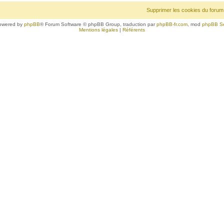
Supprimer les cookies du forum
owered by
phpBB
® Forum Software © phpBB Group, traduction par
phpBB-fr.com
, mod
phpBB S
Mentions légales
|
Référents