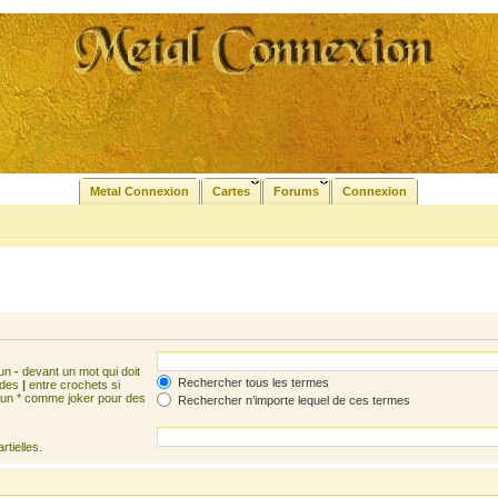
Metal Connexion
Cartes
Forums
Connexion
 un
-
devant un mot qui doit
Rechercher tous les termes
 des
|
entre crochets si
z un * comme joker pour des
Rechercher n’importe lequel de ces termes
tielles.