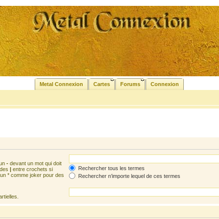
Metal Connexion
Cartes
Forums
Connexion
 un
-
devant un mot qui doit
Rechercher tous les termes
 des
|
entre crochets si
z un * comme joker pour des
Rechercher n’importe lequel de ces termes
tielles.