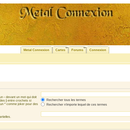
Metal Connexion
Cartes
Forums
Connexion
 un
-
devant un mot qui doit
Rechercher tous les termes
 des
|
entre crochets si
z un * comme joker pour des
Rechercher n’importe lequel de ces termes
tielles.