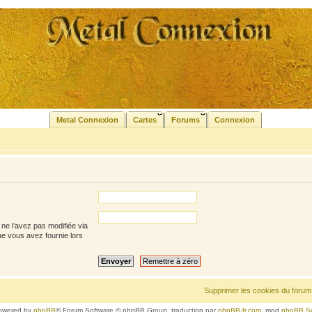
Metal Connexion
Cartes
Forums
Connexion
ne l’avez pas modifiée via
que vous avez fournie lors
Supprimer les cookies du forum
owered by
phpBB
® Forum Software © phpBB Group, traduction par
phpBB-fr.com
, mod
phpBB S