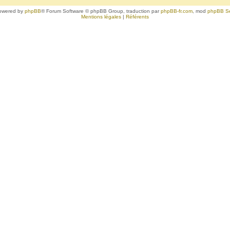
owered by
phpBB
® Forum Software © phpBB Group, traduction par
phpBB-fr.com
, mod
phpBB S
Mentions légales
|
Référents