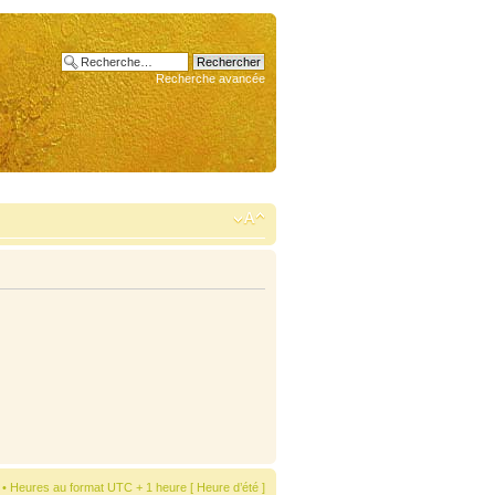
Recherche avancée
• Heures au format UTC + 1 heure [ Heure d’été ]