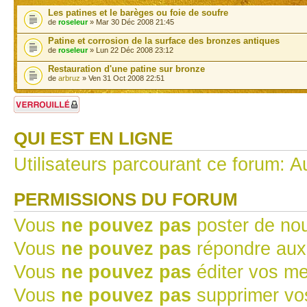
Les patines et le barèges ou foie de soufre
de
roseleur
» Mar 30 Déc 2008 21:45
Patine et corrosion de la surface des bronzes antiques
de
roseleur
» Lun 22 Déc 2008 23:12
Restauration d'une patine sur bronze
de
arbruz
» Ven 31 Oct 2008 22:51
Forum verrouillé
QUI EST EN LIGNE
Utilisateurs parcourant ce forum: Au
PERMISSIONS DU FORUM
Vous
ne pouvez pas
poster de no
Vous
ne pouvez pas
répondre aux
Vous
ne pouvez pas
éditer vos m
Vous
ne pouvez pas
supprimer v