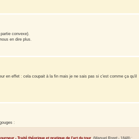
 partie convexe).
nous en dire plus.
ieur en effet : cela coupait à la fin mais je ne sais pas si c'est comme ça qu'il
 gouges :
rneur - Traité théorique et pratique de l'art du tour
, (Manuel Roret - 1848) :