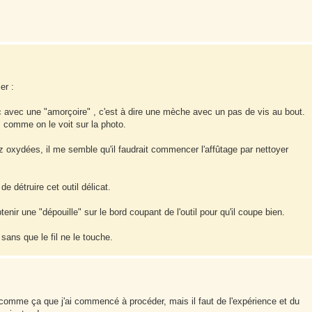
er :
ec avec une "amorçoire" , c'est à dire une mèche avec un pas de vis au bout.
e" comme on le voit sur la photo.
oxydées, il me semble qu'il faudrait commencer l'affûtage par nettoyer
e détruire cet outil délicat.
btenir une "dépouille" sur le bord coupant de l'outil pour qu'il coupe bien.
s sans que le fil ne le touche.
'est comme ça que j'ai commencé à procéder, mais il faut de l'expérience et du