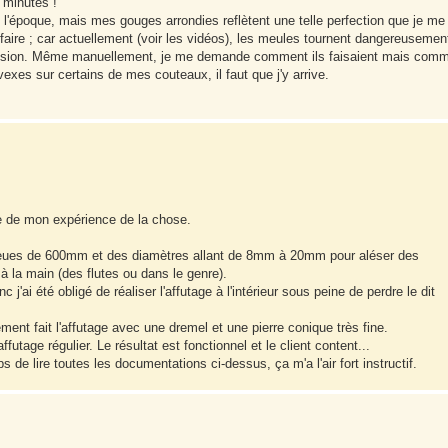
5 minutes !
e l'époque, mais mes gouges arrondies reflètent une telle perfection que je me
faire ; car actuellement (voir les vidéos), les meules tournent dangereusemen
 précision. Même manuellement, je me demande comment ils faisaient mais com
xes sur certains de mes couteaux, il faut que j'y arrive.
que de mon expérience de la chose.
 queues de 600mm et des diamètres allant de 8mm à 20mm pour aléser des
 la main (des flutes ou dans le genre).
 j'ai été obligé de réaliser l'affutage à l'intérieur sous peine de perdre le dit
ement fait l'affutage avec une dremel et une pierre conique très fine.
ffutage régulier. Le résultat est fonctionnel et le client content...
s de lire toutes les documentations ci-dessus, ça m'a l'air fort instructif.