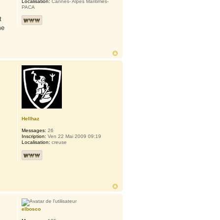
Localisation:
Cannes- Alpes Maritimes-
PACA
t
me
Hellhaz
Messages:
26
Inscription:
Ven 22 Mai 2009 09:19
Localisation:
creuse
elbosco