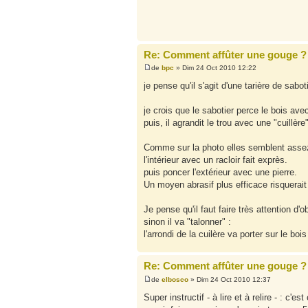
Re: Comment affûter une gouge ?
de
bpc
» Dim 24 Oct 2010 12:22
je pense qu'il s'agit d'une tarière de saboti
je crois que le sabotier perce le bois av
puis, il agrandit le trou avec une "cuillèr
Comme sur la photo elles semblent assez 
l'intérieur avec un racloir fait exprès.
puis poncer l'extérieur avec une pierre.
Un moyen abrasif plus efficace risquerait d
Je pense qu'il faut faire très attention d'o
sinon il va "talonner" :
l'arrondi de la cuilère va porter sur le boi
Re: Comment affûter une gouge ?
de
elbosco
» Dim 24 Oct 2010 12:37
Super instructif - à lire et à relire - : c