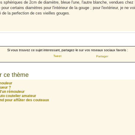
es sphériques de 2cm de diamètre, bleue l'une, l'autre blanche, vendues chez 
our certains diamètres pour l'intérieur de la gouge ; pour l'extérieur, je ne vo
 de la perfection de ces vieilles gouges.
Si vous trouvez ce sujet interessant, partagez-le sur vos reseaux sociaux favoris :
Tweet
Partager
r ce thème
mouleur
ueur ?
 d'un rémouleur
uto coutelier amateur
nd pour affûter des couteaux