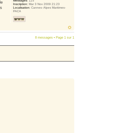
Messages:
125
le
Inscription:
Mar 3 Nov 2009 21:23
is
Localisation:
Cannes- Alpes Maritimes-
PACA
8 messages • Page
1
sur
1