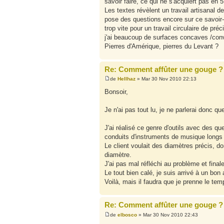
savoir faire, ce qui ne s'acquiert pas en 
Les textes révèlent un travail artisanal d
pose des questions encore sur ce savoir-
trop vite pour un travail circulaire de
j'ai beaucoup de surfaces concaves /conve
Pierres d'Amérique, pierres du Levant ?
Re: Comment affûter une gouge ?
de
Hellhaz
» Mar 30 Nov 2010 22:13
Bonsoir,
Je n'ai pas tout lu, je ne parlerai donc 
J'ai réalisé ce genre d'outils avec des
conduits d'instruments de musique longs à
Le client voulait des diamètres précis, donc
diamètre.
J'ai pas mal réfléchi au problème et final
Le tout bien calé, je suis arrivé à un bon a
Voilà, mais il faudra que je prenne le temp
Re: Comment affûter une gouge ?
de
elbosco
» Mar 30 Nov 2010 22:43