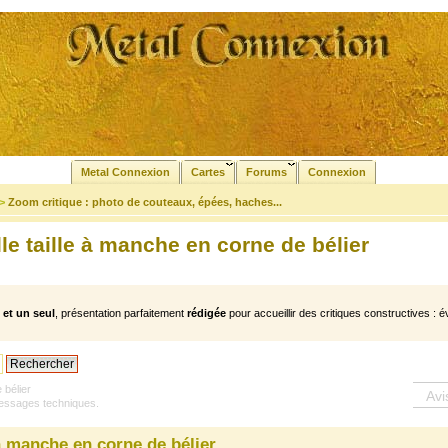
Metal Connexion
Cartes
Forums
Connexion
>
Zoom critique : photo de couteaux, épées, haches...
le taille à manche en corne de bélier
et un seul
, présentation parfaitement
rédigée
pour accueillir des critiques constructives : é
 bélier
Avi
ssages techniques.
à manche en corne de bélier