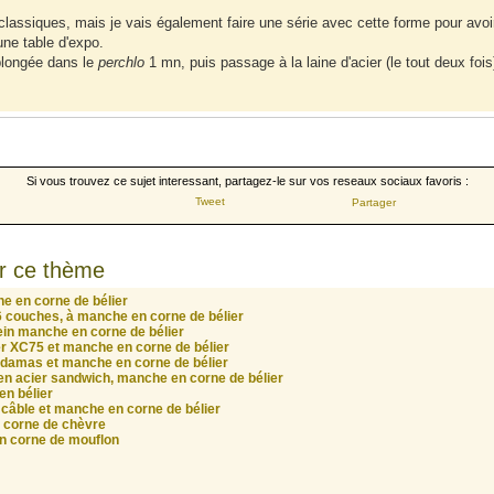
 classiques, mais je vais également faire une série avec cette forme pour avoi
une table d'expo.
 plongée dans le
perchlo
1 mn, puis passage à la laine d'acier (le tout deux fois)
Si vous trouvez ce sujet interessant, partagez-le sur vos reseaux sociaux favoris :
Tweet
Partager
r ce thème
e en corne de bélier
 couches, à manche en corne de bélier
ein manche en corne de bélier
er XC75 et manche en corne de bélier
e damas et manche en corne de bélier
 en acier sandwich, manche en corne de bélier
en bélier
câble et manche en corne de bélier
 corne de chèvre
n corne de mouflon