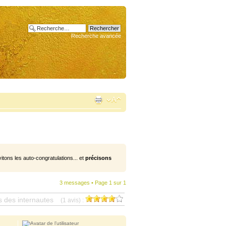
Recherche avancée
vitons les auto-congratulations... et
précisons
3 messages • Page
1
sur
1
s des internautes
(1 avis) :