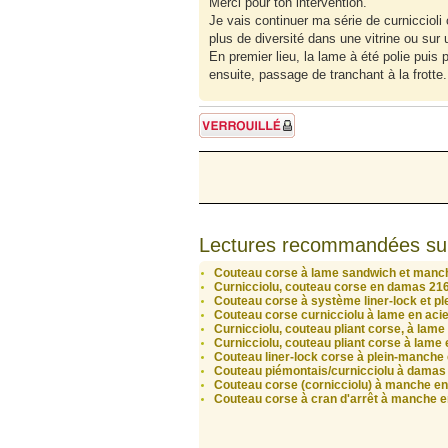
Merci pour ton intervention.
Je vais continuer ma série de curniccioli
plus de diversité dans une vitrine ou sur 
En premier lieu, la lame à été polie puis
ensuite, passage de tranchant à la frotte.
Sujet verrouillé
Lectures recommandées su
Couteau corse à lame sandwich et manch
Curnicciolu, couteau corse en damas 216
Couteau corse à système liner-lock et pl
Couteau corse curnicciolu à lame en aci
Curnicciolu, couteau pliant corse, à lam
Curnicciolu, couteau pliant corse à lame
Couteau liner-lock corse à plein-manche 
Couteau piémontais/curnicciolu à damas 
Couteau corse (cornicciolu) à manche en
Couteau corse à cran d'arrêt à manche e