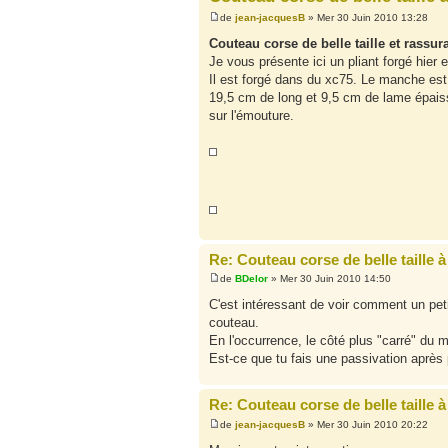
de
jean-jacquesB
» Mer 30 Juin 2010 13:28
Couteau corse de belle taille et rassur
Je vous présente ici un pliant forgé hier e
Il est forgé dans du xc75. Le manche est en
19,5 cm de long et 9,5 cm de lame épais
sur l'émouture.
Re: Couteau corse de belle taille 
de
BDelor
» Mer 30 Juin 2010 14:50
C'est intéressant de voir comment un pet
couteau.
En l'occurrence, le côté plus "carré" du
Est-ce que tu fais une passivation après
Re: Couteau corse de belle taille 
de
jean-jacquesB
» Mer 30 Juin 2010 20:22