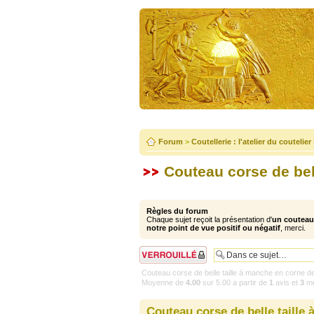
Forum
>
Coutellerie : l'atelier du coutelier
Couteau corse de bel
Règles du forum
Chaque sujet reçoit la présentation d'
un couteau 
notre point de vue positif ou négatif
, merci.
Sujet verrouillé
Couteau corse de belle taille à manche en corne de
Moyenne de
4.00
sur
5.00
a partir de
1
avis et
3
me
Couteau corse de belle taille 