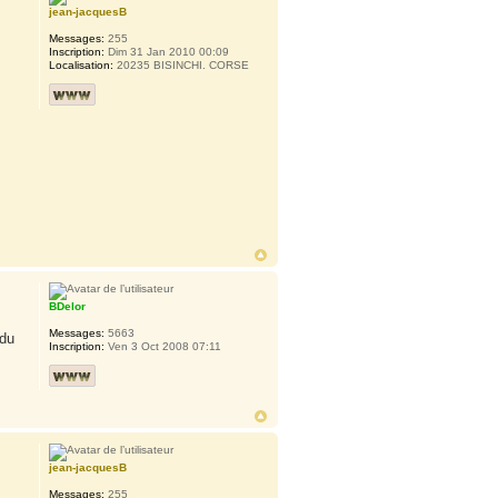
jean-jacquesB
Messages:
255
Inscription:
Dim 31 Jan 2010 00:09
Localisation:
20235 BISINCHI. CORSE
BDelor
Messages:
5663
 du
Inscription:
Ven 3 Oct 2008 07:11
jean-jacquesB
Messages:
255