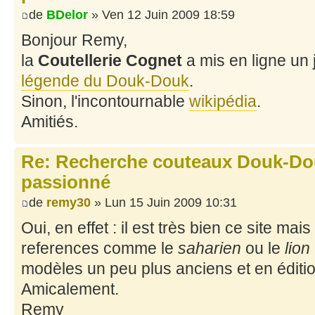
de
BDelor
» Ven 12 Juin 2009 18:59
Bonjour Remy,
la
Coutellerie Cognet
a mis en ligne un jo
légende du Douk-Douk
.
Sinon, l'incontournable
wikipédia
.
Amitiés.
Re: Recherche couteaux Douk-Dou
passionné
de
remy30
» Lun 15 Juin 2009 10:31
Oui, en effet : il est très bien ce site mai
references comme le
saharien
ou le
lion
modèles un peu plus anciens et en éditio
Amicalement.
Remy