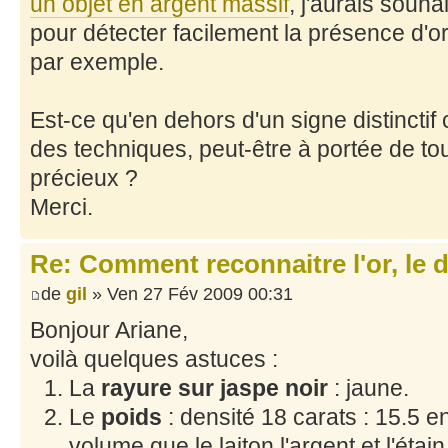
un objet en argent massif
, j'aurais souhai
pour détecter facilement la présence d'o
par exemple.
Est-ce qu'en dehors d'un signe distinctif
des techniques, peut-être à portée de tou
précieux ?
Merci.
Re: Comment reconnaitre l'or, le d
de
gil
» Ven 27 Fév 2009 00:31
Bonjour Ariane,
voilà quelques astuces :
La
rayure sur jaspe noir
: jaune.
Le
poids
: densité 18 carats : 15.5 
volume que le laiton l'argent et l'étai