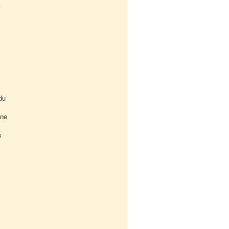
i
du
 ne
s