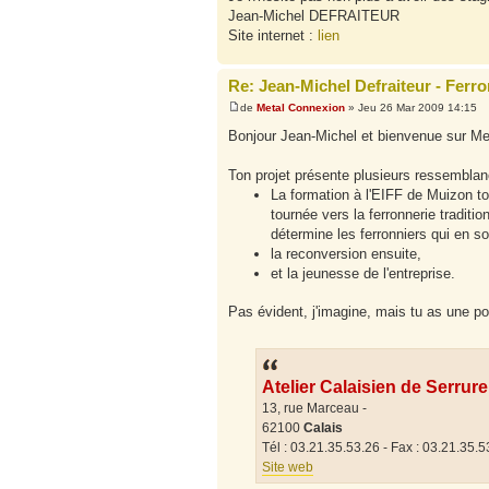
Jean-Michel DEFRAITEUR
Site internet :
lien
Re: Jean-Michel Defraiteur - Ferro
de
Metal Connexion
» Jeu 26 Mar 2009 14:15
Bonjour Jean-Michel et bienvenue sur Me
Ton projet présente plusieurs ressemblan
La formation à l'EIFF de Muizon tou
tournée vers la ferronnerie traditio
détermine les ferronniers qui en so
la reconversion ensuite,
et la jeunesse de l'entreprise.
Pas évident, j'imagine, mais tu as une p
Atelier Calaisien de Serrure
13, rue Marceau -
62100
Calais
Tél : 03.21.35.53.26 - Fax : 03.21.35.5
Site web