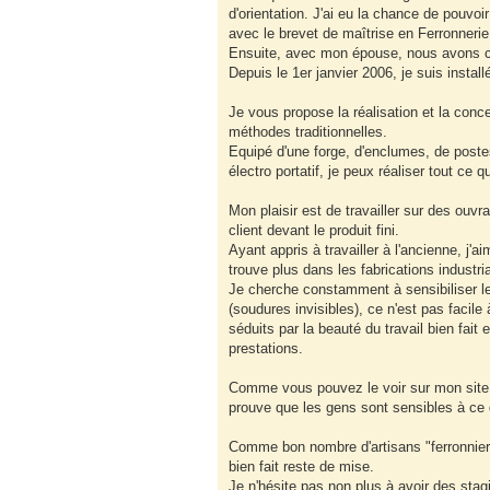
d'orientation. J'ai eu la chance de pouvo
avec le brevet de maîtrise en Ferronnerie 
Ensuite, avec mon épouse, nous avons che
Depuis le 1er janvier 2006, je suis install
Je vous propose la réalisation et la conc
méthodes traditionnelles.
Equipé d'une forge, d'enclumes, de postes
électro portatif, je peux réaliser tout ce qu
Mon plaisir est de travailler sur des ouvr
client devant le produit fini.
Ayant appris à travailler à l'ancienne, j'
trouve plus dans les fabrications industri
Je cherche constamment à sensibiliser le
(soudures invisibles), ce n'est pas facile
séduits par la beauté du travail bien fait e
prestations.
Comme vous pouvez le voir sur mon site, e
prouve que les gens sont sensibles à ce q
Comme bon nombre d'artisans "ferronniers"
bien fait reste de mise.
Je n'hésite pas non plus à avoir des stag