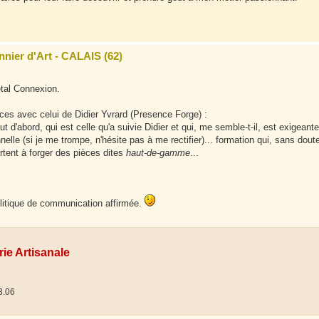
nnier d'Art - CALAIS (62)
tal Connexion.
ces avec celui de Didier Yvrard (Presence Forge) :
t d'abord, qui est celle qu'a suivie Didier et qui, me semble-t-il, est exigeante
nnelle (si je me trompe, n'hésite pas à me rectifier)... formation qui, sans dout
rtent à forger des pièces dites
haut-de-gamme
...
olitique de communication affirmée.
rie Artisanale
3.06