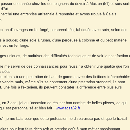
ir passer une année chez les compagnons du devoir à Muizon (51) et suis sort
d'Art.
rché une entreprise artisanale à reprendre et avons trouvé à Calais.
é.
eption d'ouvrages en fer forgé, personnalisés, fabriqués avec soin, selon des
 à souder, d'une scie à ruban, d'une perceuse à colonne et du petit matériel
i est en fer forgé.
ages uniques, de maitriser des difficultés techniques et de voir la satisfaction 
aime me servir de ces connaissances pour réussir à obtenir une qualité que l'on
alisées.
s clients à une prestation de haut de gamme avec des finitions irréprochable
 à vendre mais, même s'ils se contentent d'une prestation standard, ils sont
t, une fois à l'extérieur, ils peuvent constater la différence entre plusieurs
n 3 ans, j'ai eu l'occasion de réaliser bon nombre de belles pièces, ce qui
ui est personnalisé et bien fait :
www.acsa62.fr
, je me bats pour que cette profession ne disparaisse pas et que le travail
iaires pour leur faire découvrir et prendre goût à mon métier passionnant.