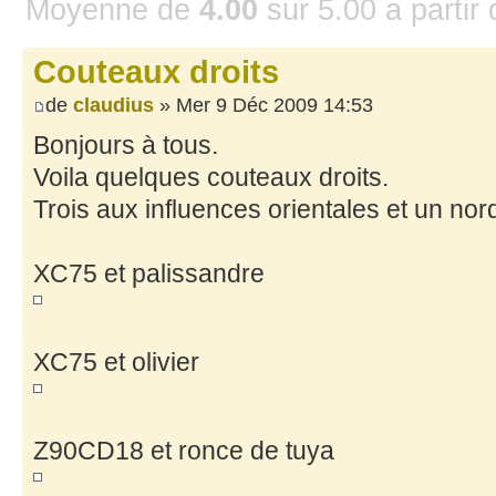
Moyenne de
4.00
sur
5.00
a partir
Couteaux droits
de
claudius
» Mer 9 Déc 2009 14:53
Bonjours à tous.
Voila quelques couteaux droits.
Trois aux influences orientales et un nor
XC75 et palissandre
XC75 et olivier
Z90CD18 et ronce de tuya