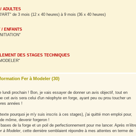
 / ADULTES
" de 3 mois (12 x 40 heures) à 9 mois (36 x 40 heures)
 / ENFANTS
NITIATION"
PLEMENT DES STAGES TECHNIQUES
À MODELER"
 formation Fer à Modeler (30)
 lundi prochain ! Bon, je vais essayer de donner un avis objectif, tout en
ue cet avis sera celui d'un néophyte en forge, ayant peu ou prou toucher un
ères années !
exte pourquoi je m'y suis inscris à ces stages), j'ai quitté mon emploi pour,
 de môme, devenir forgeron !
bases de la forge et un poil de perfectionnement pour me lancer. Après m'êtr
er à Modeler
, cette dernière semblaient répondre à mes attentes en terme de