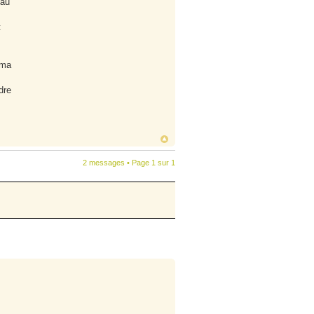
 au
t
 ma
dre
2 messages • Page
1
sur
1