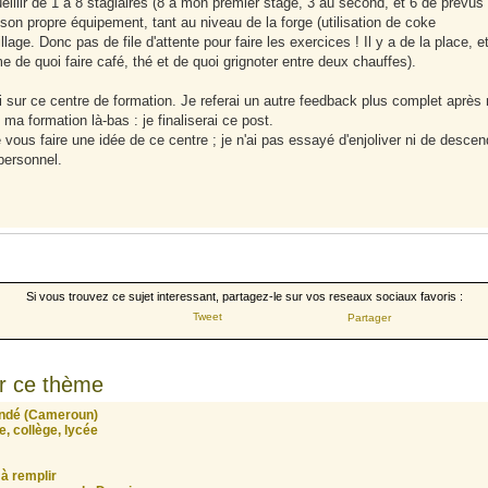
cueillir de 1 à 8 stagiaires (8 à mon premier stage, 3 au second, et 6 de prévus
 son propre équipement, tant au niveau de la forge (utilisation de coke
age. Donc pas de file d'attente pour faire les exercices ! Il y a de la place, e
de quoi faire café, thé et de quoi grignoter entre deux chauffes).
i sur ce centre de formation. Je referai un autre feedback plus complet après
ma formation là-bas : je finaliserai ce post.
vous faire une idée de ce centre ; je n'ai pas essayé d'enjoliver ni de descen
personnel.
Si vous trouvez ce sujet interessant, partagez-le sur vos reseaux sociaux favoris :
Tweet
Partager
r ce thème
undé (Cameroun)
, collège, lycée
à remplir