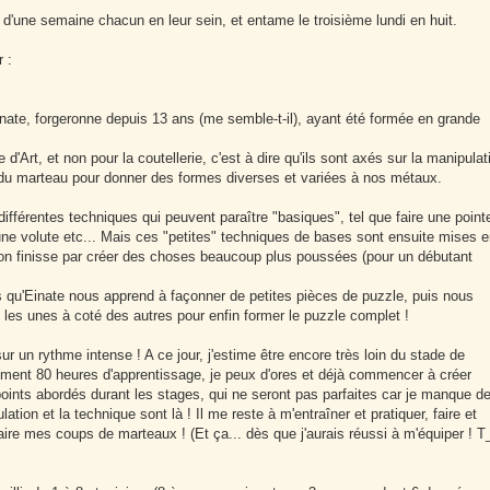
s d'une semaine chacun en leur sein, et entame le troisième lundi en huit.
 :
nate, forgeronne depuis 13 ans (me semble-t-il), ayant été formée en grande
d'Art, et non pour la coutellerie, c'est à dire qu'ils sont axés sur la manipulat
pe du marteau pour donner des formes diverses et variées à nos métaux.
différentes techniques qui peuvent paraître "basiques", tel que faire une point
, une volute etc... Mais ces "petites" techniques de bases sont ensuite mises e
on finisse par créer des choses beaucoup plus poussées (pour un débutant
s qu'Einate nous apprend à façonner de petites pièces de puzzle, puis nous
les unes à coté des autres pour enfin former le puzzle complet !
r un rythme intense ! A ce jour, j'estime être encore très loin du stade de
ment 80 heures d'apprentissage, je peux d'ores et déjà commencer à créer
 points abordés durant les stages, qui ne seront pas parfaites car je manque d
tion et la technique sont là ! Il me reste à m'entraîner et pratiquer, faire et
aire mes coups de marteaux ! (Et ça... dès que j'aurais réussi à m'équiper ! T_