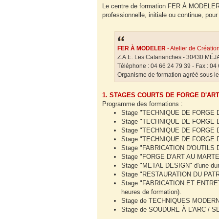
Le centre de formation FER À MODELER re
professionnelle, initiale ou continue, pour
FER À MODELER
- Atelier de Créatio
Z.A.E. Les Catananches - 30430 M
Téléphone : 04 66 24 79 39 - Fax : 04 6
Organisme de formation agréé sous l
1. STAGES COURTS DE FORGE D'ART
Programme des formations :
Stage "TECHNIQUE DE FORGE D'ART
Stage "TECHNIQUE DE FORGE D'ART
Stage "TECHNIQUE DE FORGE D'ART
Stage "TECHNIQUE DE FORGE D'ART
Stage "FABRICATION D'OUTILS DU
Stage "FORGE D'ART AU MARTEAU-P
Stage "METAL DESIGN" d'une durée
Stage "RESTAURATION DU PATRIMOI
Stage "FABRICATION ET ENTRETI
heures de formation).
Stage de TECHNIQUES MODERNES p
Stage de SOUDURE À L'ARC /