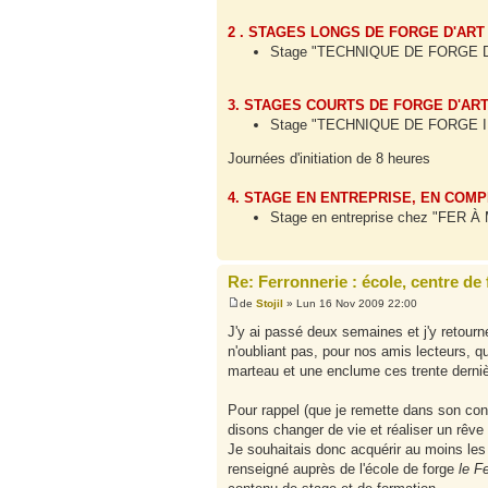
2 . STAGES LONGS DE FORGE D'ART
Stage "TECHNIQUE DE FORGE D'ART
3. STAGES COURTS DE FORGE D'ART
Stage "TECHNIQUE DE FORGE I
Journées d'initiation de 8 heures
4. STAGE EN ENTREPRISE, EN COM
Stage en entreprise chez "FER 
Re: Ferronnerie : école, centre de
de
Stojil
» Lun 16 Nov 2009 22:00
J'y ai passé deux semaines et j'y retourne
n'oubliant pas, pour nos amis lecteurs, q
marteau et une enclume ces trente derni
Pour rappel (que je remette dans son cont
disons changer de vie et réaliser un rêve
Je souhaitais donc acquérir au moins les 
renseigné auprès de l'école de forge
le F