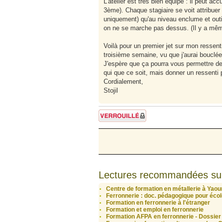
L'atelier est très bien équipé : il peut ac
3ème). Chaque stagiaire se voit attribuer
uniquement) qu'au niveau enclume et outill
on ne se marche pas dessus. (Il y a même 
Voilà pour un premier jet sur mon ressent
troisième semaine, vu que j'aurai bouclée 
J'espère que ça pourra vous permettre de 
qui que ce soit, mais donner un ressenti 
Cordialement,
Stojil
Sujet verrouillé
Lectures recommandées su
Centre de formation en métallerie à Yao
Ferronnerie : doc. pédagogique pour école
Formation en ferronnerie à l'étranger
Formation et emploi en ferronnerie
Formation AFPA en ferronnerie - Dossier 