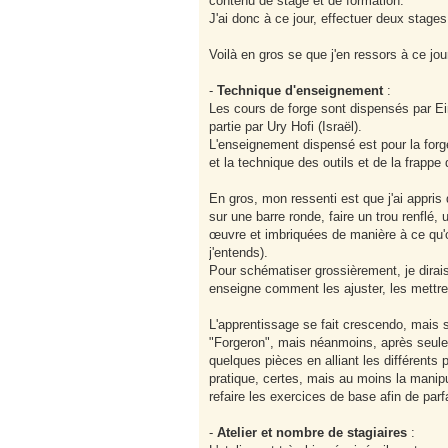
contenu de stage et de formation.
J'ai donc à ce jour, effectuer deux stage
Voilà en gros se que j'en ressors à ce jour
-
Technique d'enseignement
:
Les cours de forge sont dispensés par Ei
partie par Ury Hofi (Israël).
L'enseignement dispensé est pour la forge 
et la technique des outils et de la frap
En gros, mon ressenti est que j'ai appris 
sur une barre ronde, faire un trou renflé
œuvre et imbriquées de manière à ce qu'
j'entends).
Pour schématiser grossièrement, je dirai
enseigne comment les ajuster, les mettre 
L'apprentissage se fait crescendo, mais su
"Forgeron", mais néanmoins, après seule
quelques pièces en alliant les différents
pratique, certes, mais au moins la manipula
refaire les exercices de base afin de parf
-
Atelier et nombre de stagiaires
: