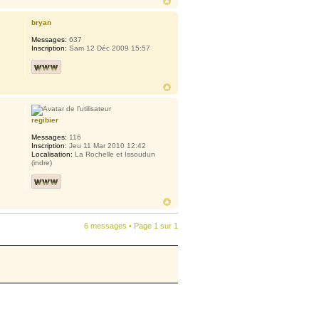
bryan
Messages:
637
Inscription:
Sam 12 Déc 2009 15:57
regibier
Messages:
116
Inscription:
Jeu 11 Mar 2010 12:42
Localisation:
La Rochelle et Issoudun
(indre)
6 messages • Page
1
sur
1