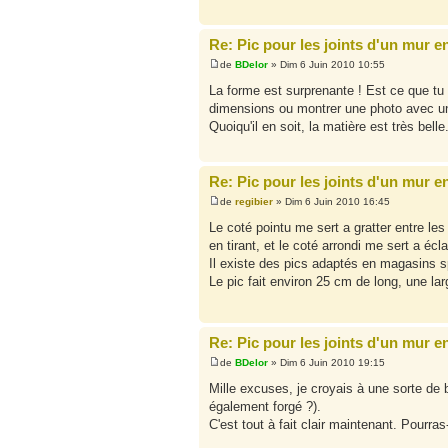
Re: Pic pour les joints d'un mur e
de
BDelor
» Dim 6 Juin 2010 10:55
La forme est surprenante ! Est ce que tu po
dimensions ou montrer une photo avec un 
Quoiqu'il en soit, la matière est très bell
Re: Pic pour les joints d'un mur e
de
regibier
» Dim 6 Juin 2010 16:45
Le coté pointu me sert a gratter entre les 
en tirant, et le coté arrondi me sert a écl
Il existe des pics adaptés en magasins sp
Le pic fait environ 25 cm de long, une la
Re: Pic pour les joints d'un mur e
de
BDelor
» Dim 6 Juin 2010 19:15
Mille excuses, je croyais à une sorte de bu
également forgé ?).
C'est tout à fait clair maintenant. Pourr