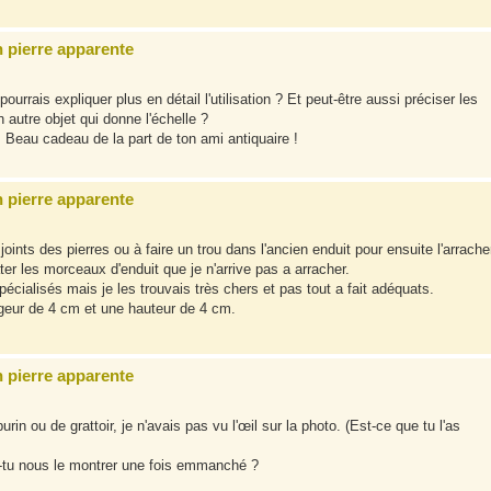
n pierre apparente
urrais expliquer plus en détail l'utilisation ? Et peut-être aussi préciser les
autre objet qui donne l'échelle ?
e. Beau cadeau de la part de ton ami antiquaire !
n pierre apparente
joints des pierres ou à faire un trou dans l'ancien enduit pour ensuite l'arrache
ater les morceaux d'enduit que je n'arrive pas a arracher.
écialisés mais je les trouvais très chers et pas tout a fait adéquats.
rgeur de 4 cm et une hauteur de 4 cm.
n pierre apparente
rin ou de grattoir, je n'avais pas vu l'œil sur la photo. (Est-ce que tu l'as
as-tu nous le montrer une fois emmanché ?