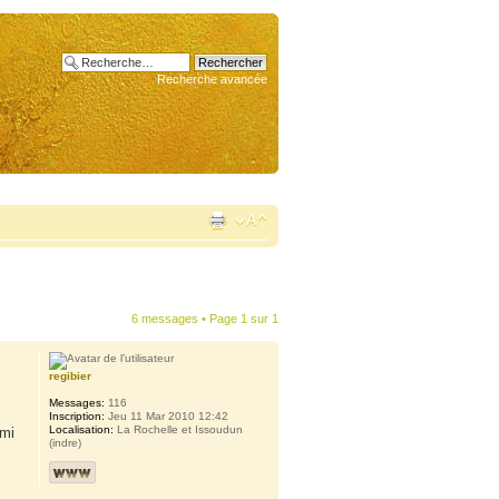
Recherche avancée
6 messages • Page
1
sur
1
regibier
Messages:
116
Inscription:
Jeu 11 Mar 2010 12:42
Localisation:
La Rochelle et Issoudun
ami
(indre)