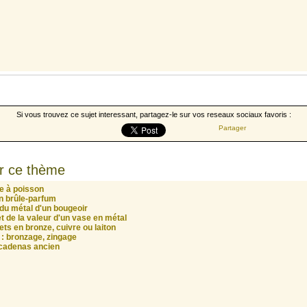
Si vous trouvez ce sujet interessant, partagez-le sur vos reseaux sociaux favoris :
Partager
r ce thème
e à poisson
un brûle-parfum
 du métal d'un bougeoir
et de la valeur d'un vase en métal
ets en bronze, cuivre ou laiton
 : bronzage, zingage
n cadenas ancien