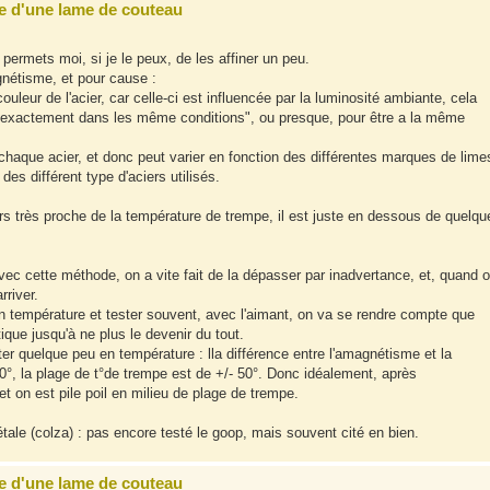
e d'une lame de couteau
ermets moi, si je le peux, de les affiner un peu.
gnétisme, et pour cause :
 couleur de l'acier, car celle-ci est influencée par la luminosité ambiante, cela
 "exactement dans les même conditions", ou presque, pour être a la même
chaque acier, et donc peut varier en fonction des différentes marques de lime
des différent type d'aciers utilisés.
rs très proche de la température de trempe, il est juste en dessous de quelqu
 avec cette méthode, on a vite fait de la dépasser par inadvertance, et, quand 
rriver.
en température et tester souvent, avec l'aimant, on va se rendre compte que
que jusqu'à ne plus le devenir du tout.
ter quelque peu en température : lla différence entre l'amagnétisme et la
0°, la plage de t°de trempe est de +/- 50°. Donc idéalement, après
t on est pile poil en milieu de plage de trempe.
gétale (colza) : pas encore testé le goop, mais souvent cité en bien.
e d'une lame de couteau