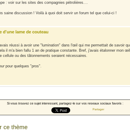
mpe : voir sur les sites des compagnies pétrolières....
ès saine discussion ! Voilà à quoi doit servir un forum tel que celui-ci !
e d'une lame de couteau
j'avais réussi à avoir une "lumination" dans l'œil qui me permettait de savoir qu
a il m'a bien fallu 1 an de pratique constante. Bref, j'avais étalonner mon œil
e cellule ou des tâtonnements seraient nécessaires.
eur
pour quelques "pros".
Si vous trouvez ce sujet interessant, partagez-le sur vos reseaux sociaux favoris :
Partager
r ce thème