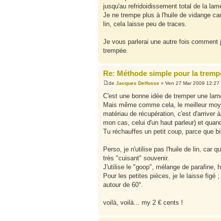
jusqu'au refridoidissement total de la lam
Je ne trempe plus à l'huile de vidange car 
lin, cela laisse peu de traces.
Je vous parlerai une autre fois comment j
trempée.
Re: Méthode simple pour la tremp
de
Jacques Delfosse
» Ven 27 Mar 2009 12:27
C'est une bonne idée de tremper une lam
Mais même comme cela, le meilleur moyen
matériau de récupération, c'est d'arriver
mon cas, celui d'un haut parleur) et quan
Tu réchauffes un petit coup, parce que bie
Perso, je n'utilise pas l'huile de lin, car 
très "cuisant" souvenir.
J'utilise le "goop", mélange de parafine, 
Pour les petites pièces, je le laisse figé 
autour de 60°.
voilà, voilà... my 2 € cents !