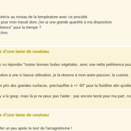
 précis au niveau de la température avec ce procédé.
ise pour mon travail donc j'en ai une grande quantité à ma disposition.
éférence" pour la trempe ?
ctive.
e d'une lame de couteau
is vu répondre "toutes bonnes huiles végétales, avec une nette préférence pou
 d'olive à une si basse utilisation, je la réserve à mon autre passion, la cuisine.
er prix des grandes surfaces, préchauffée à +/- 60° pour la fluidifier afin qu'elle
a le goop, mais là je ne peux pas t'aider : pas encore testé pour ma part, m
e d'une lame de couteau
ffer un peu après le test de l'amagnétisme !