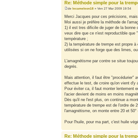
Re: Méthode simple pour la tremp
de
lecameleon18
» Ven 27 Mar 2009 19:54
Merci Jacques pour ces précisions, mais p
Moi aussi je préfère la méthode de l'ama
1) il est tres dificile de juger de la bonne
veux dire que ce n'est reproductible que
température ;
2) la température de trempe est propre à 
utilisées si on ne forge que des limes, ou 
L'amagnétisme par contre se situe toujou
degrés.
Mais attention, il faut être "procédurier"
effectue le test, de croire qu'on vient d'y a
Pour éviter ca, il faut monter lentement 
l'acier devient de moins en moins magnéti
Dès qu'il ne l'est plus, on continue a mon
température de trempe est de l'ordre de 2
l'amagnétisme, on monte entre 20 et 50° e
Pour l'huile, pour ma part, c'est huile vé
Re: Méthode simple pour la tremp