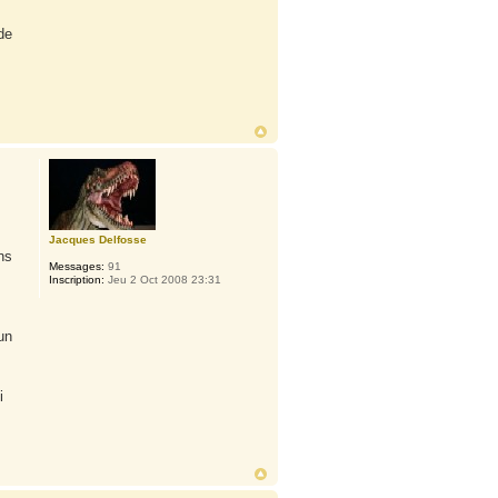
de
Jacques Delfosse
ns
Messages:
91
Inscription:
Jeu 2 Oct 2008 23:31
un
i