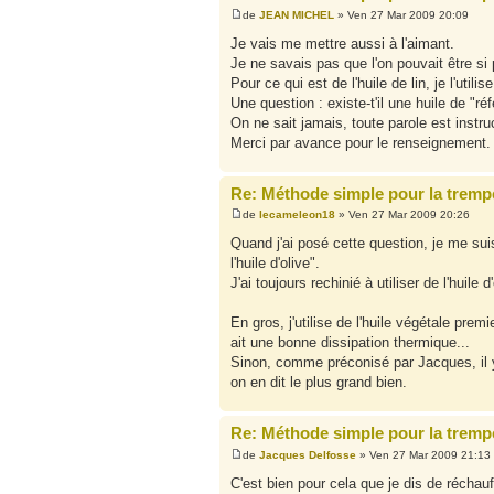
de
JEAN MICHEL
» Ven 27 Mar 2009 20:09
Je vais me mettre aussi à l'aimant.
Je ne savais pas que l'on pouvait être si
Pour ce qui est de l'huile de lin, je l'util
Une question : existe-t'il une huile de "r
On ne sait jamais, toute parole est instru
Merci par avance pour le renseignement.
Re: Méthode simple pour la tremp
de
lecameleon18
» Ven 27 Mar 2009 20:26
Quand j'ai posé cette question, je me su
l'huile d'olive".
J'ai toujours rechinié à utiliser de l'huile
En gros, j'utilise de l'huile végétale premi
ait une bonne dissipation thermique...
Sinon, comme préconisé par Jacques, il y 
on en dit le plus grand bien.
Re: Méthode simple pour la tremp
de
Jacques Delfosse
» Ven 27 Mar 2009 21:13
C'est bien pour cela que je dis de réchau