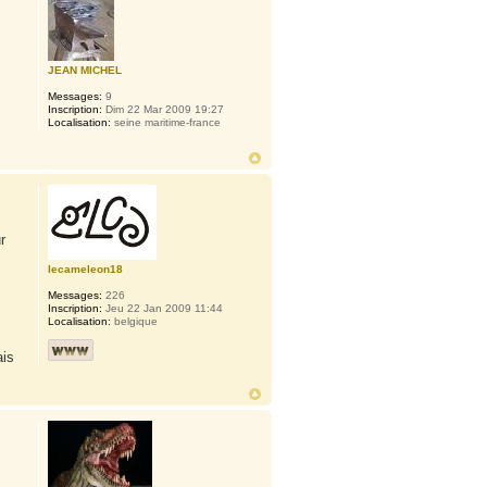
JEAN MICHEL
Messages:
9
Inscription:
Dim 22 Mar 2009 19:27
Localisation:
seine maritime-france
r
lecameleon18
Messages:
226
Inscription:
Jeu 22 Jan 2009 11:44
Localisation:
belgique
ais