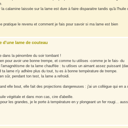
e.
la calamine laissée sur la lame est dure à faire disparaitre tandis qu'à l'huile 
e pratique le revenu et comment je fais pour savoir si ma lame est bien
e d'une lame de couteau
e dans la pénombre du soir tombant !
 pour avoir une bonne trempe, et comme tu utilises -comme je le fais- du
 à l'amagnétisme de ta lame chauffée : tu utlises un aimant assez puissant (da
d ta lame n'y adhère plus du tout, tu es à bonne température de trempe.
n sûr, pendant ton test, la lame a refroidi.
quand elle bout, elle fait des projections dangereuses : j'ai un collègue qui en a 
huile végétale et dans mon cas, cire d'abeille.
; pour les grandes, je le porte à température en y plongeant un fer rougi... auss