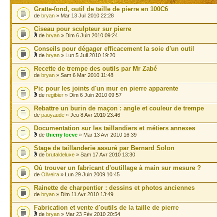
Gratte-fond, outil de taille de pierre en 100C6
de
bryan
» Mar 13 Juil 2010 22:28
Ciseau pour sculpteur sur pierre
de
bryan
» Dim 6 Juin 2010 09:24
Conseils pour dégager efficacement la soie d'un outil
de
bryan
» Lun 5 Juil 2010 19:20
Recette de trempe des outils par Mr Zabé
de
bryan
» Sam 6 Mar 2010 11:48
Pic pour les joints d'un mur en pierre apparente
de
regibier
» Dim 6 Juin 2010 09:57
Rebattre un burin de maçon : angle et couleur de trempe
de
pauyaude
» Jeu 8 Avr 2010 23:46
Documentation sur les taillandiers et métiers annexes
de
thierry loeve
» Mar 13 Avr 2010 16:39
Stage de taillanderie assuré par Bernard Solon
de
brutaldeluxe
» Sam 17 Avr 2010 13:30
Où trouver un fabricant d'outillage à main sur mesure ?
de
Oliveira
» Lun 29 Juin 2009 10:45
Rainette de charpentier : dessins et photos anciennes
de
bryan
» Dim 11 Avr 2010 13:49
Fabrication et vente d'outils de la taille de pierre
de
bryan
» Mar 23 Fév 2010 20:54