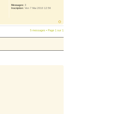
Messages:
3
Inscription:
Ven 7 Mai 2010 12:56
5 messages • Page
1
sur
1