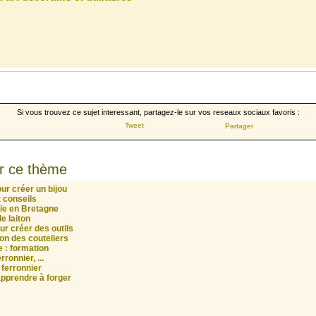
Si vous trouvez ce sujet interessant, partagez-le sur vos reseaux sociaux favoris :
Tweet
Partager
r ce thème
ur créer un bijou
t conseils
rie en Bretagne
e laiton
ur créer des outils
ion des couteliers
e : formation
ronnier, ...
 ferronnier
apprendre à forger