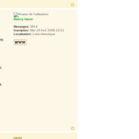
thierry loeve
Messages:
3814
Inscription:
Mar 19 Aoû 2008 23:01
Localisation:
Loire-Atlantique
re.
e.
a
nanis