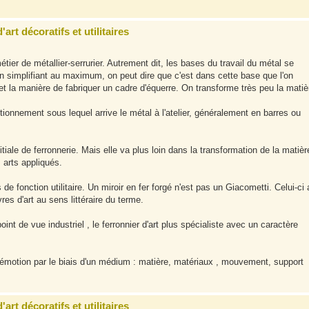
art décoratifs et utilitaires
métier de métallier-serrurier. Autrement dit, les bases du travail du métal se
 En simplifiant au maximum, on peut dire que c'est dans cette base que l'on
et la manière de fabriquer un cadre d'équerre. On transforme très peu la matiè
itionnement sous lequel arrive le métal à l'atelier, généralement en barres ou
tiale de ferronnerie. Mais elle va plus loin dans la transformation de la matièr
 arts appliqués.
 de fonction utilitaire. Un miroir en fer forgé n'est pas un Giacometti. Celui-ci 
es d'art au sens littéraire du terme.
int de vue industriel , le ferronnier d'art plus spécialiste avec un caractère
ne émotion par le biais d'un médium : matière, matériaux , mouvement, support
art décoratifs et utilitaires