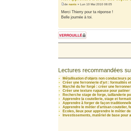
de
nanis
» Lun 10 Mai 2010 08:05
Merci Thierry pour ta réponse !
Belle journée à toi.
Sujet verrouillé
Lectures recommandées su
Métallisation d'objets non conducteurs po
Créer une ferronnerie d'art : formalités e
Marché du fer forgé : créer une ferronne
Créer une texture rugueuse pour patiner l
Recherche stage de forge, taillanderie po
Apprendre la coutellerie, stage et format
Apprendre à forger de façon traditionnell
Apprendre le métier d'artisan coutelier, fer
Ecoles, lieux pour apprendre le métier de
Investissements, matériel de base pour 