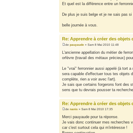
Et quel est la différence entre un ferronni
De plus je suis belge et je ne sais pas s
belle journée à vous.
Re: Apprendre à créer des objets d'
de
pauyaude
» Sam 8 Mai 2010 11:48
L'ancienne appellation du métier de ferronn
orfèvre (travail des métaux précieux) pourr
Le "vrai" ferronnier aussi appelé (à tort a
sera capable d'effectuer tous tes objets dé
complète, rien a voir avec l'art).
Je sais que certains forgerons font des s
sens que tu devrais pousser ta recherche
Re: Apprendre à créer des objets d'
de
nanis
» Sam 8 Mai 2010 17:35
Merci pauyaude pour ta réponse.
Je vais donc continuer mes recherches ver
car c'est surtout cela qui m'intéresse !
Bonne continuation.