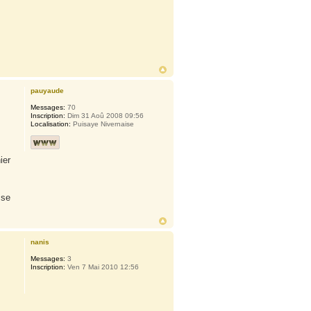
pauyaude
Messages:
70
Inscription:
Dim 31 Aoû 2008 09:56
Localisation:
Puisaye Nivernaise
ier
 se
nanis
Messages:
3
Inscription:
Ven 7 Mai 2010 12:56