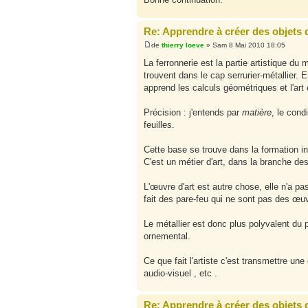
Re: Apprendre à créer des objets d'
de
thierry loeve
» Sam 8 Mai 2010 18:05
La ferronnerie est la partie artistique du 
trouvent dans le cap serrurier-métallier.
apprend les calculs géométriques et l'art 
Précision : j'entends par
matière
, le cond
feuilles.
Cette base se trouve dans la formation ini
C'est un métier d'art, dans la branche des
L'œuvre d'art est autre chose, elle n'a pas
fait des pare-feu qui ne sont pas des œuvr
Le métallier est donc plus polyvalent du po
ornemental.
Ce que fait l'artiste c'est transmettre u
audio-visuel , etc .
Re: Apprendre à créer des objets d'