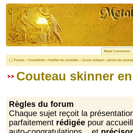
Metal Connexion
Forum
>
Coutellerie : l'atelier du coutelier
>
Zoom critique : photo de coutea
Couteau skinner en
Règles du forum
Chaque sujet reçoit la présentation
parfaitement
rédigée
pour accueill
auto-congratulations... et
précison