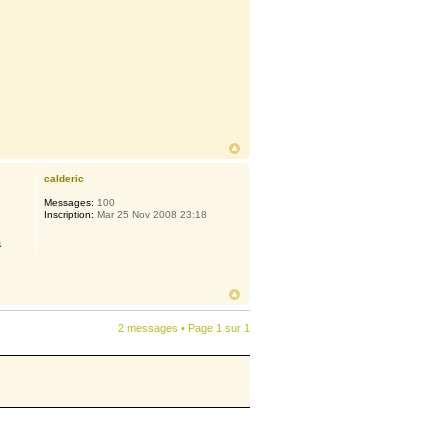
calderic
Messages:
100
Inscription:
Mar 25 Nov 2008 23:18
a
2 messages • Page
1
sur
1