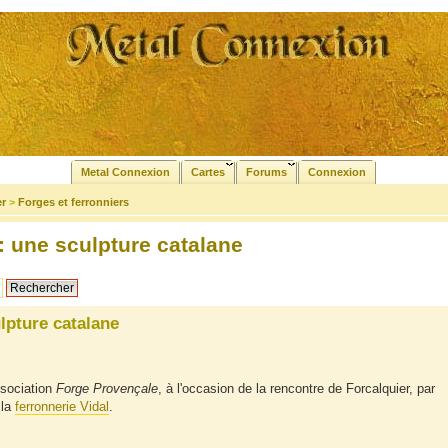
Metal Connexion
Cartes
Forums
Connexion
er
>
Forges et ferronniers
: une sculpture catalane
lpture catalane
ssociation
Forge Provençale
, à l'occasion de la rencontre de Forcalquier, par
 la
ferronnerie Vidal
.