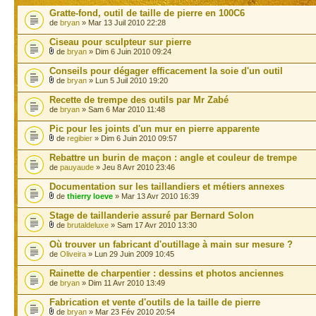
Gratte-fond, outil de taille de pierre en 100C6
de
bryan
» Mar 13 Juil 2010 22:28
Ciseau pour sculpteur sur pierre
de
bryan
» Dim 6 Juin 2010 09:24
Conseils pour dégager efficacement la soie d'un outil
de
bryan
» Lun 5 Juil 2010 19:20
Recette de trempe des outils par Mr Zabé
de
bryan
» Sam 6 Mar 2010 11:48
Pic pour les joints d'un mur en pierre apparente
de
regibier
» Dim 6 Juin 2010 09:57
Rebattre un burin de maçon : angle et couleur de trempe
de
pauyaude
» Jeu 8 Avr 2010 23:46
Documentation sur les taillandiers et métiers annexes
de
thierry loeve
» Mar 13 Avr 2010 16:39
Stage de taillanderie assuré par Bernard Solon
de
brutaldeluxe
» Sam 17 Avr 2010 13:30
Où trouver un fabricant d'outillage à main sur mesure ?
de
Oliveira
» Lun 29 Juin 2009 10:45
Rainette de charpentier : dessins et photos anciennes
de
bryan
» Dim 11 Avr 2010 13:49
Fabrication et vente d'outils de la taille de pierre
de
bryan
» Mar 23 Fév 2010 20:54