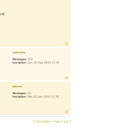
car
sylvestre
Messages:
223
Inscription:
Lun 28 Sep 2009 17:52
tekxou
Messages:
20
Inscription:
Mar 22 Juin 2010 17:36
3 messages • Page
1
sur
1