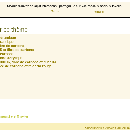
Si vous trouvez ce sujet interessant, partagez-le sur vos reseaux sociaux favoris :
Tweet
Partager
r ce thème
 céramique
éramique
ibre de carbone
 et fibre de carbone
e carbone
fibre acrylique
100C6, fibre de carbone et micarta
ibre de carbone et micarta rouge
nregistré et 0 invités
Supprimer les cookies du forum