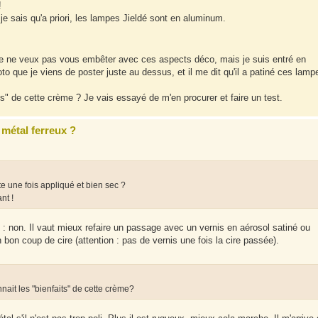
!
je sais qu'a priori, les lampes Jieldé sont en aluminum.
je ne veux pas vous embêter avec ces aspects déco, mais je suis entré en
to que je viens de poster juste au dessus, et il me dit qu'il a patiné ces lamp
ts" de cette crème ? Je vais essayé de m'en procurer et faire un test.
métal ferreux ?
ite une fois appliqué et bien sec ?
nt !
s : non. Il vaut mieux refaire un passage avec un vernis en aérosol satiné ou
un bon coup de cire (attention : pas de vernis une fois la cire passée).
nait les "bienfaits" de cette crème?