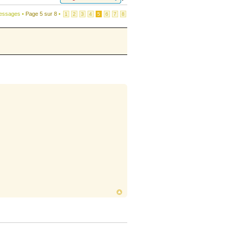
essages •
Page
5
sur
8
•
1
2
3
4
5
6
7
8