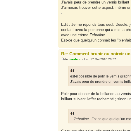
J'avais peur de prendre un vernis brillant 
J'aimerais trouver cette aspect, même si 
Edit : Je me réponds tous seul. Désolé, 
contact avec la personne qui a mis la pho
avec une crème
Zebraline
.
Est-ce que quelqu'un connait les "bienfai
Re: Comment brunir ou noircir un 
de
roseleur
» Lun 17 Mai 2010 20:37
est-il possible de polir le vernis graph
J'avais peur de prendre un vernis brilla
Polir pour donner de la brillance au verni
brillant suivant l'effet recherché ; sinon 
...
Zebraline
. Est-ce que quelqu'un con