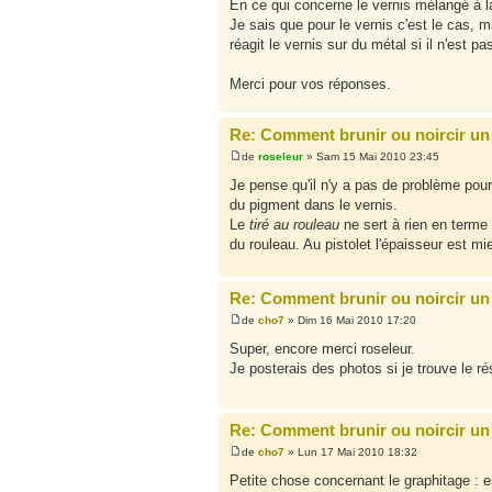
En ce qui concerne le vernis mélangé à la
Je sais que pour le vernis c'est le cas, 
réagit le vernis sur du métal si il n'est pa
Merci pour vos réponses.
Re: Comment brunir ou noircir un 
de
roseleur
» Sam 15 Mai 2010 23:45
Je pense qu'il n'y a pas de problème pour 
du pigment dans le vernis.
Le
tiré au rouleau
ne sert à rien en terme d
du rouleau. Au pistolet l'épaisseur est mi
Re: Comment brunir ou noircir un 
de
cho7
» Dim 16 Mai 2010 17:20
Super, encore merci roseleur.
Je posterais des photos si je trouve le r
Re: Comment brunir ou noircir un 
de
cho7
» Lun 17 Mai 2010 18:32
Petite chose concernant le graphitage : es