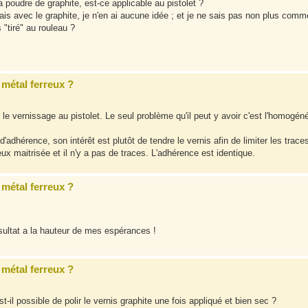
 poudre de graphite, est-ce applicable au pistolet ?
mais avec le graphite, je n'en ai aucune idée ; et je ne sais pas non plus comm
s "tiré" au rouleau ?
métal ferreux ?
le vernissage au pistolet. Le seul problème qu'il peut y avoir c'est l'homogéné
'adhérence, son intérêt est plutôt de tendre le vernis afin de limiter les trace
eux maitrisée et il n'y a pas de traces. L'adhérence est identique.
métal ferreux ?
ésultat a la hauteur de mes espérances !
métal ferreux ?
t-il possible de polir le vernis graphite une fois appliqué et bien sec ?