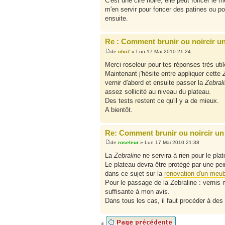
C'est une cire noire, elle peut foncer le m
m'en servir pour foncer des patines ou 
ensuite.
Re : Comment brunir ou noircir un
de
cho7
» Lun 17 Mai 2010 21:24
Merci roseleur pour tes réponses très util
Maintenant j'hésite entre appliquer cette
vernir d'abord et ensuite passer la
Zebral
assez sollicité au niveau du plateau.
Des tests restent ce qu'il y a de mieux.
A bientôt.
Re: Comment brunir ou noircir un 
de
roseleur
» Lun 17 Mai 2010 21:38
La
Zebraline
ne servira à rien pour le pla
Le plateau devra être protégé par une pe
dans ce sujet sur la
rénovation d'un meubl
Pour le passage de la Zebraline : vernis 
suffisante à mon avis.
Dans tous les cas, il faut procéder à des