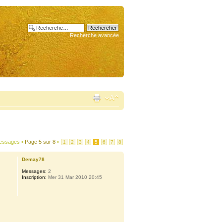
Recherche avancée
essages •
Page
5
sur
8
•
1
2
3
4
5
6
7
8
Demay78
Messages:
2
Inscription:
Mer 31 Mar 2010 20:45