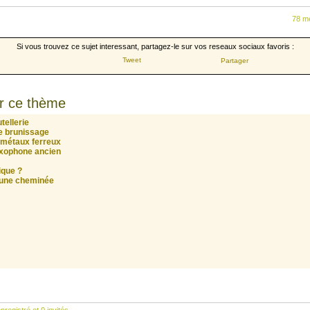
78 m
Si vous trouvez ce sujet interessant, partagez-le sur vos reseaux sociaux favoris :
Tweet
Partager
r ce thème
tellerie
de brunissage
s métaux ferreux
saxophone ancien
ique ?
 d'une cheminée
nregistré et 0 invités