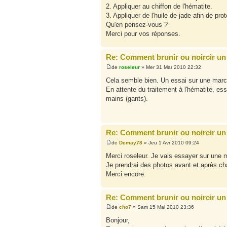
2. Appliquer au chiffon de l'hématite.
3. Appliquer de l'huile de jade afin de proté
Qu'en pensez-vous ?
Merci pour vos réponses.
Re: Comment brunir ou noircir un 
de
roseleur
» Mer 31 Mar 2010 22:32
Cela semble bien. Un essai sur une marche
En attente du traitement à l'hématite, es
mains (gants).
Re: Comment brunir ou noircir un 
de
Demay78
» Jeu 1 Avr 2010 09:24
Merci roseleur. Je vais essayer sur une 
Je prendrai des photos avant et après ch
Merci encore.
Re: Comment brunir ou noircir un 
de
cho7
» Sam 15 Mai 2010 23:36
Bonjour,