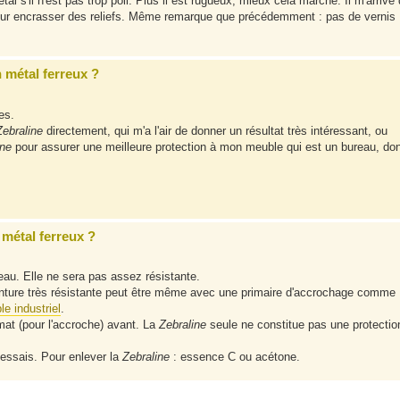
étal s'il n'est pas trop poli. Plus il est rugueux, mieux cela marche. Il m'arrive
pour encrasser des reliefs. Même remarque que précédemment : pas de vernis
 métal ferreux ?
es.
Zebraline
directement, qui m'a l'air de donner un résultat très intéressant, ou
ine
pour assurer une meilleure protection à mon meuble qui est un bureau, do
métal ferreux ?
teau. Elle ne sera pas assez résistante.
inture très résistante peut être même avec une primaire d'accrochage comme
e industriel
.
mat (pour l'accroche) avant. La
Zebraline
seule ne constitue pas une protectio
 essais. Pour enlever la
Zebraline
: essence C ou acétone.