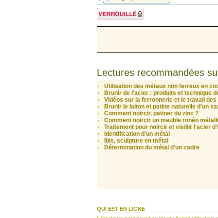
Sujet verrouillé
Lectures recommandées su
Utilisation des métaux non ferreux en cou
Brunir de l'acier : produits et technique 
Vidéos sur la ferronnerie et le travail de
Brunir le laiton et patine naturelle d'un 
Comment noircir, patiner du zinc ?
Comment noircir un meuble ronéo métall
Traitement pour noircir et vieillir l'acier
Identification d'un métal
Ibis, sculpture en métal
Détermination du métal d'un cadre
QUI EST EN LIGNE
Utilisateurs parcourant ce forum: Aucun utilisateur e