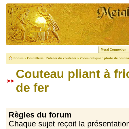
Metal Connexion
Forum
>
Coutellerie : l'atelier du coutelier
>
Zoom critique : photo de coutea
Couteau pliant à fr
de fer
Règles du forum
Chaque sujet reçoit la présentation