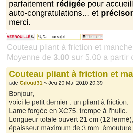
parfaitement
rédigée
pour accueill
auto-congratulations... et
précison
merci.
Sujet verrouillé
Couteau pliant à friction et manche
Moyenne de
3.00
sur
5.00
a partir
Couteau pliant à friction et m
de
Giloud31
» Jeu 20 Mai 2010 20:39
Bonjour,
voici le petit dernier : un pliant à friction.
Lame forgée en XC75, trempe à l'huile.
Longueur totale ouvert 21 cm (12 fermé)
épaisseur maximum de 3 mm, émouture 