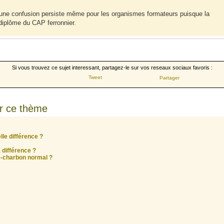
qu'une confusion persiste même pour les organismes formateurs puisque la
diplôme du CAP ferronnier.
Si vous trouvez ce sujet interessant, partagez-le sur vos reseaux sociaux favoris :
Tweet
Partager
r ce thème
le différence ?
 différence ?
e-charbon normal ?