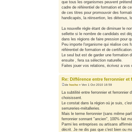
que tous les organismes peuvent prétendre 
cadre de référentiel de formation et de ce
de ces titres pour promouvoir des formati
handicapés, la réinsertion, les détenus, l
La nouvelle règle étant de diminuer le no
sellette si le nombre de candidats est dé
dans les régions de faire pression pour q
Peu importe l'organisme qui réalise ces f
référentiel de formation et de certification
Le seul but est de garder une formation 
ensuite , fera sa sélection naturelle.
Faites jouer vos relations, écrivez a vos c
Re: Différence entre ferronnier et 
de
hocho
» Ven 1 Oct 2010 16:59
La subtilité entre ferronnier et ferronnier 
choisissent.
Le constat dans la région où je suis, c'es
serrureries-métalleries.
Mais le terme
ferronnier
(sans même parler
ferronnier sonnant "ancien", 100% fait mai
Parmi les entreprises ou artisans affirmés
décrit. Je ne dis pas que c'est bien ou mal