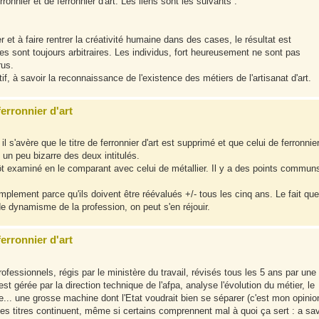
onnier et de ferronnier d'art. Les liens sont les suivants :
et à faire rentrer la créativité humaine dans des cases, le résultat est
es sont toujours arbitraires. Les individus, fort heureusement ne sont pas
rus.
itif, à savoir la reconnaissance de l'existence des métiers de l'artisanat d'art.
ferronnier d'art
s'avère que le titre de ferronnier d'art est supprimé et que celui de ferronnier
n peu bizarre des deux intitulés.
plutôt examiné en le comparant avec celui de métallier. Il y a des points commun
plement parce qu'ils doivent être réévalués +/- tous les cinq ans. Le fait que
de dynamisme de la profession, on peut s'en réjouir.
ferronnier d'art
professionnels, régis par le ministère du travail, révisés tous les 5 ans par une
est gérée par la direction technique de l'afpa, analyse l'évolution du métier, le
... une grosse machine dont l'Etat voudrait bien se séparer (c'est mon opinion
les titres continuent, même si certains comprennent mal à quoi ça sert : a sav