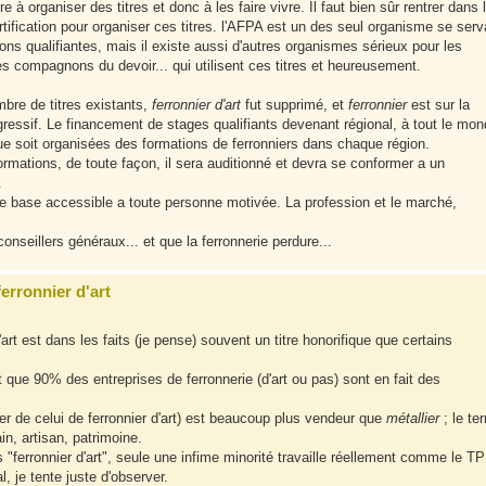
à organiser des titres et donc à les faire vivre. Il faut bien sûr rentrer dans 
rtification pour organiser ces titres. l'AFPA est un des seul organisme se serv
ons qualifiantes, mais il existe aussi d'autres organismes sérieux pour les
es compagnons du devoir... qui utilisent ces titres et heureusement.
mbre de titres existants,
ferronnier d'art
fut supprimé, et
ferronnier
est sur la
gressif. Le financement de stages qualifiants devenant régional, à tout le mon
ue soit organisées des formations de ferronniers dans chaque région.
ormations, de toute façon, il sera auditionné et devra se conformer a un
.
de base accessible a toute personne motivée. La profession et le marché,
onseillers généraux... et que la ferronnerie perdure...
ferronnier d'art
d'art est dans les faits (je pense) souvent un titre honorifique que certains
t que 90% des entreprises de ferronnerie (d'art ou pas) sont en fait des
 de celui de ferronnier d'art) est beaucoup plus vendeur que
métallier
; le te
n, artisan, patrimoine.
 "ferronnier d'art", seule une infime minorité travaille réellement comme le TP
, je tente juste d'observer.