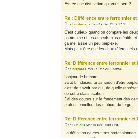
Est-ce une distinction qui vous sert ?
Re : Différence entre ferronnier et 
de
brindacier
» Sam 12 Déc 2009 17:38
C'est curieux quand on compare les deux 
patrimoine et les aspects plus créatifs e
ça me laisse un peu perplexe.
Mais peut-être que les deux référentiels 
Re: Différence entre ferronnier et 
de
bernard
» Mer 16 Déc 2009 09:54
bonjour de bernard,
salut brindacier, tu as raison d'être perpl
c'est de savoir par qui, de quelle représen
de cette classification.
J'ai des doutes sur le fondement des gen
professionnelles des métiers de forge.
Re: Différence entre ferronnier et 
de
BDelor
» Mer 16 Déc 2009 11:07
La définition de ces titres professionnels 