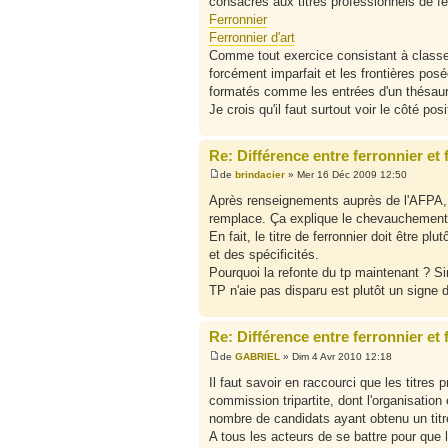
consacrés aux titres professionnels de ferr
Ferronnier
Ferronnier d'art
Comme tout exercice consistant à classer 
forcément imparfait et les frontières posé
formatés comme les entrées d'un thésau
Je crois qu'il faut surtout voir le côté pos
Re: Différence entre ferronnier et 
de
brindacier
» Mer 16 Déc 2009 12:50
Après renseignements auprès de l'AFPA, il 
remplace. Ça explique le chevauchement u
En fait, le titre de ferronnier doit être 
et des spécificités.
Pourquoi la refonte du tp maintenant ? Sim
TP n'aie pas disparu est plutôt un signe 
Re: Différence entre ferronnier et 
de
GABRIEL
» Dim 4 Avr 2010 12:18
Il faut savoir en raccourci que les titres 
commission tripartite, dont l'organisation 
nombre de candidats ayant obtenu un titre
A tous les acteurs de se battre pour que 