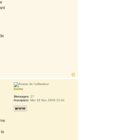
le
ant
de
hocho
Messages:
17
Inscription:
Mer 18 Nov 2009 15:41
rme
 le