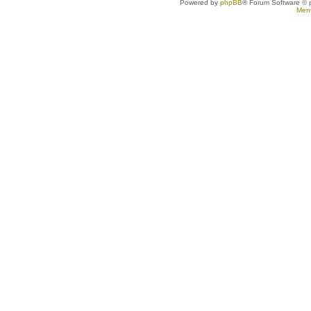
Powered by
phpBB
® Forum Software © 
Ment