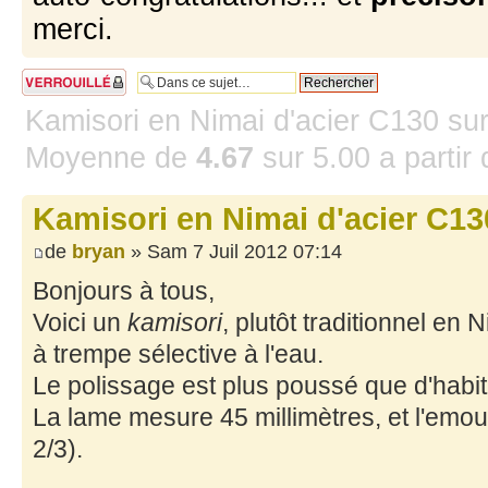
merci.
Sujet verrouillé
Kamisori en Nimai d'acier C130 sur
Moyenne de
4.67
sur
5.00
a partir
Kamisori en Nimai d'acier C130
de
bryan
» Sam 7 Juil 2012 07:14
Bonjours à tous,
Voici un
kamisori
, plutôt traditionnel en 
à trempe sélective à l'eau.
Le polissage est plus poussé que d'habitu
La lame mesure 45 millimètres, et l'emoutu
2/3).