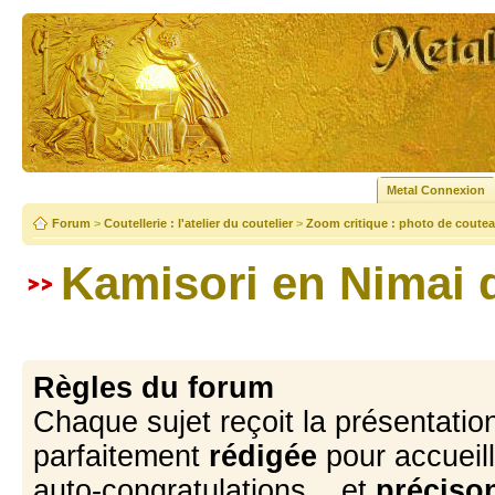
Metal Connexion
Forum
>
Coutellerie : l'atelier du coutelier
>
Zoom critique : photo de coutea
Kamisori en Nimai d
Règles du forum
Chaque sujet reçoit la présentation
parfaitement
rédigée
pour accueill
auto-congratulations... et
précison