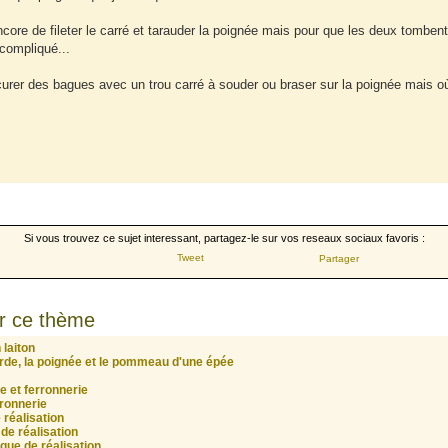
ncore de fileter le carré et tarauder la poignée mais pour que les deux tombent
 compliqué...
ocurer des bagues avec un trou carré à souder ou braser sur la poignée mais o
Si vous trouvez ce sujet interessant, partagez-le sur vos reseaux sociaux favoris :
Tweet
Partager
r ce thème
 laiton
arde, la poignée et le pommeau d'une épée
e et ferronnerie
ronnerie
 réalisation
de réalisation
que de réalisation